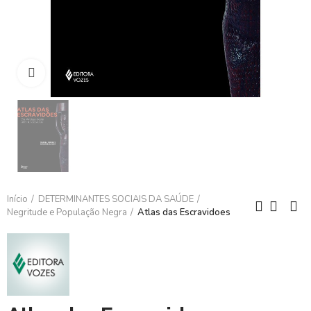
Clique para ampliar
Início
DETERMINANTES SOCIAIS DA SAÚDE
Negritude e População Negra
Atlas das Escravidoes