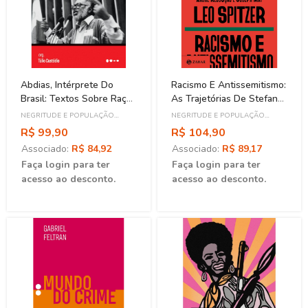
Abdias, Intérprete Do
Racismo E Antissemitismo:
Brasil: Textos Sobre Raça
As Trajetórias De Stefan
E Cultura Brasileira De
Zweig, André Rebouças E
NEGRITUDE E POPULAÇÃO
NEGRITUDE E POPULAÇÃO
1940 A 1990
Joseph May
NEGRA
NEGRA
R$ 99,90
R$ 104,90
Associado:
R$ 84,92
Associado:
R$ 89,17
Faça login para ter
Faça login para ter
acesso ao desconto.
acesso ao desconto.