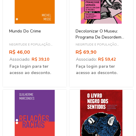
Mundo Do Crime
Decolonizar O Museu:
Programa De Desordem
Absoluta
NEGRITUDE E POPULAÇÃO
NEGRITUDE E POPULAÇÃO
NEGRA
NEGRA
R$ 46,00
R$ 69,90
Associado:
R$ 39,10
Associado:
R$ 59,42
Faça login para ter
Faça login para ter
acesso ao desconto.
acesso ao desconto.