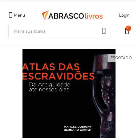
Menu
Login
0
ESGOTADO