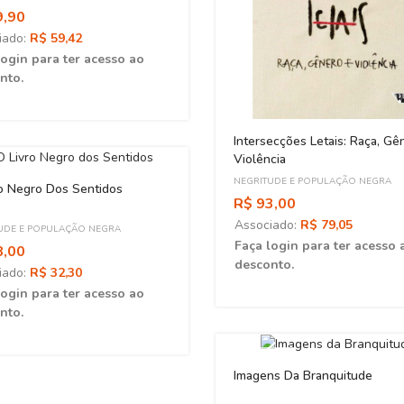
9,90
iado:
R$ 59,42
login para ter acesso ao
nto.
Intersecções Letais: Raça, Gê
Violência
NEGRITUDE E POPULAÇÃO NEGRA
o Negro Dos Sentidos
R$ 93,00
Associado:
R$ 79,05
UDE E POPULAÇÃO NEGRA
Faça login para ter acesso 
8,00
desconto.
iado:
R$ 32,30
login para ter acesso ao
nto.
ESGOTADO
Imagens Da Branquitude