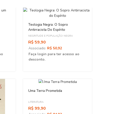
Teologia Negra: O Sopro
Antirracista Do Espírito
NEGRITUDE E POPULAÇÃO NEGRA
R$ 59,90
Associado:
R$ 50,92
ao
Faça login para ter acesso ao
desconto.
Minha
ESGOTADO
Uma Terra Prometida
NEGRI
R$ 9
LITERATURA
Asso
R$ 99,90
Faça 