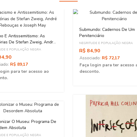
Submundo: Cadernos De Um
Penitenciário
o E Antissemitismo: As
órias De Stefan Zweig, André
NEGRITUDE E POPULAÇÃO NEGRA
ças E Joseph May
UDE E POPULAÇÃO NEGRA
R$ 84,90
04,90
Associado:
R$ 72,17
iado:
R$ 89,17
Faça login para ter acesso 
login para ter acesso ao
desconto.
nto.
onizar O Museu: Programa De
dem Absoluta
UDE E POPULAÇÃO NEGRA