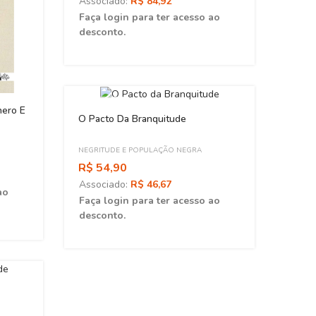
Associado:
R$ 84,92
desc
Faça login para ter acesso ao
desconto.
ESGOT
ESGOTADO
nero E
O Pacto Da Branquitude
NEGRITUDE E POPULAÇÃO NEGRA
R$ 54,90
Associado:
R$ 46,67
ao
Faça login para ter acesso ao
desconto.
Em Bu
Mode
NEGRI