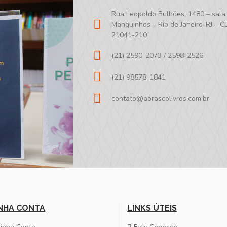
Rua Leopoldo Bulhões, 1480 – sala
Manguinhos – Rio de Janeiro-RJ – C
21041-210
(21) 2590-2073 / 2598-2526
(21) 98578-1841
contato@abrascolivros.com.br
NHA CONTA
LINKS ÚTEIS