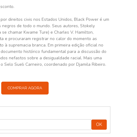
esconto.
por direitos civis nos Estados Unidos, Black Power é um
s negros de todo o mundo. Seus autores, Stokely
a se chamar Kwame Ture) e Charles V. Hamilton,
uta e procuraram registrar no calor do momento as
o à supremacia branca. Em primeira edição oficial no
um documento histórico fundamental para a discussão do
ados nefastos sobre a desigualdade racial. Mais uma
 o Selo Sueli Carneiro, coordenado por Djamila Ribeiro.
COMPRAR AGORA
:
OK