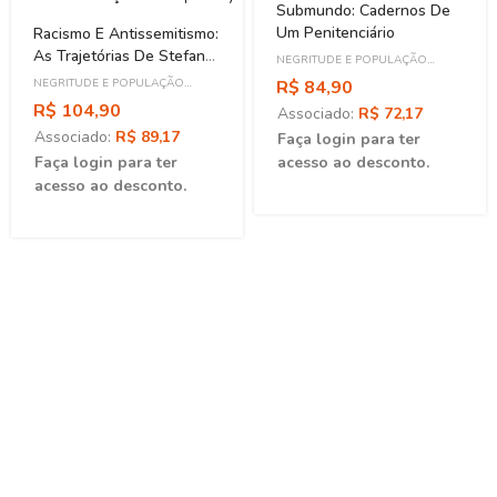
Submundo: Cadernos De
Um Penitenciário
Racismo E Antissemitismo:
As Trajetórias De Stefan
NEGRITUDE E POPULAÇÃO
Zweig, André Rebouças E
NEGRA
NEGRITUDE E POPULAÇÃO
R$ 84,90
Joseph May
NEGRA
R$ 104,90
Associado:
R$ 72,17
Associado:
R$ 89,17
Faça login para ter
Faça login para ter
acesso ao desconto.
acesso ao desconto.