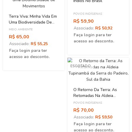
Índios No Brasil
POVOS INDÍGENAS
Terra Viva: Minha Vida Em
R$ 59,90
Uma Biodiversidade De
Associado:
R$ 50,92
Movimentos
MEIO AMBIENTE
Faça login para ter
R$ 65,00
acesso ao desconto.
Associado:
R$ 55,25
Faça login para ter
acesso ao desconto.
ESGOTADO
O Retorno Da Terra: As
Retomadas Na Aldeia
Tupinambá Da Serra Do
POVOS INDÍGENAS
Padeiro, Sul Da Bahia
R$ 70,00
Associado:
R$ 59,50
Faça login para ter
acesso ao desconto.