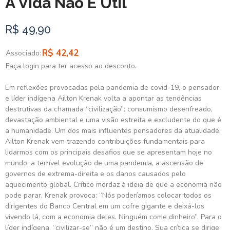
A Vida Não É Útil
R$ 49,90
R$ 42,42
Associado:
Faça login para ter acesso ao desconto.
Em reflexões provocadas pela pandemia de covid-19, o pensador
e líder indígena Ailton Krenak volta a apontar as tendências
destrutivas da chamada “civilização”: consumismo desenfreado,
devastação ambiental e uma visão estreita e excludente do que é
a humanidade. Um dos mais influentes pensadores da atualidade,
Ailton Krenak vem trazendo contribuições fundamentais para
lidarmos com os principais desafios que se apresentam hoje no
mundo: a terrível evolução de uma pandemia, a ascensão de
governos de extrema-direita e os danos causados pelo
aquecimento global. Crítico mordaz à ideia de que a economia não
pode parar, Krenak provoca: “Nós poderíamos colocar todos os
dirigentes do Banco Central em um cofre gigante e deixá-los
vivendo lá, com a economia deles. Ninguém come dinheiro”. Para o
líder indígena, “civilizar-se” não é um destino. Sua crítica se dirige