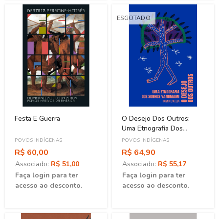
ESGOTADO
Festa E Guerra
O Desejo Dos Outros:
Uma Etnografia Dos
Sonhos Yanomami
POVOS INDÍGENAS
POVOS INDÍGENAS
R$ 60,00
R$ 64,90
Associado:
R$ 51,00
Associado:
R$ 55,17
Faça login para ter
Faça login para ter
acesso ao desconto.
acesso ao desconto.