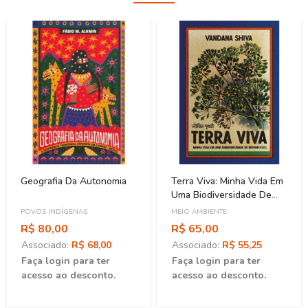
Geografia Da Autonomia
Terra Viva: Minha Vida Em
Uma Biodiversidade De
Movimentos
POVOS INDÍGENAS
MEIO AMBIENTE
R$ 80,00
R$ 65,00
Associado:
R$ 68,00
Associado:
R$ 55,25
Faça login para ter
Faça login para ter
acesso ao desconto.
acesso ao desconto.