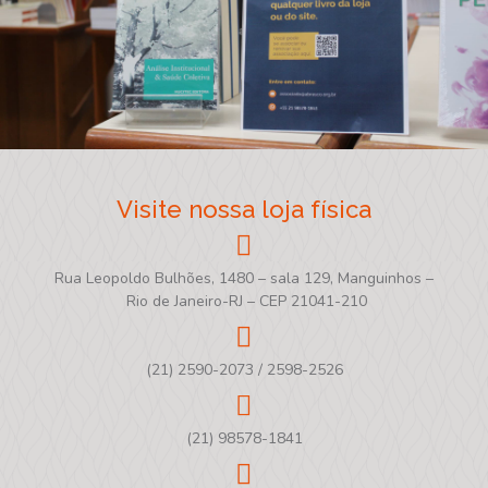
Visite nossa loja física
Rua Leopoldo Bulhões, 1480 – sala 129, Manguinhos –
Rio de Janeiro-RJ – CEP 21041-210
(21) 2590-2073 / 2598-2526
(21) 98578-1841