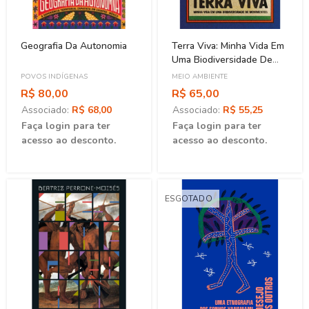
Geografia Da Autonomia
Terra Viva: Minha Vida Em
Uma Biodiversidade De
Movimentos
POVOS INDÍGENAS
MEIO AMBIENTE
R$ 80,00
R$ 65,00
Associado:
R$ 68,00
Associado:
R$ 55,25
Faça login para ter
Faça login para ter
acesso ao desconto.
acesso ao desconto.
ESGOTADO