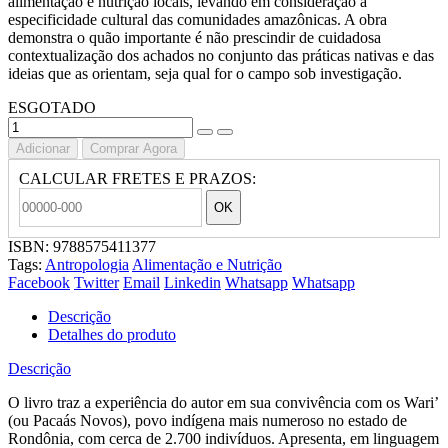
alimentação e nutrição locais, levando em consideração a
especificidade cultural das comunidades amazônicas. A obra
demonstra o quão importante é não prescindir de cuidadosa
contextualização dos achados no conjunto das práticas nativas e das
ideias que as orientam, seja qual for o campo sob investigação.
ESGOTADO
Adicionar
Comprar Agora
CALCULAR FRETES E PRAZOS:
OK
ISBN:
9788575411377
Tags:
Antropologia
Alimentação e Nutrição
Facebook
Twitter
Email
Linkedin
Whatsapp
Whatsapp
Descrição
Detalhes do produto
Descrição
O livro traz a experiência do autor em sua convivência com os Wari’
(ou Pacaás Novos), povo indígena mais numeroso no estado de
Rondônia, com cerca de 2.700 indivíduos. Apresenta, em linguagem