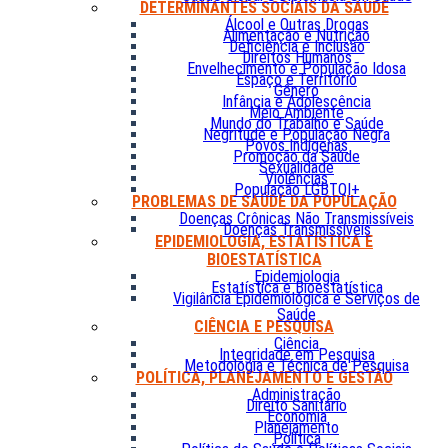
DETERMINANTES SOCIAIS DA SAÚDE
Álcool e Outras Drogas
Alimentação e Nutrição
Deficiência e Inclusão
Direitos Humanos
Envelhecimento e População Idosa
Espaço e Território
Gênero
Infância e Adolescência
Meio Ambiente
Mundo do Trabalho e Saúde
Negritude e População Negra
Povos Indígenas
Promoção da Saúde
Sexualidade
Violências
População LGBTQI+
PROBLEMAS DE SAÚDE DA POPULAÇÃO
Doenças Crônicas Não Transmissíveis
Doenças Transmissíveis
EPIDEMIOLOGIA, ESTATÍSTICA E
BIOESTATÍSTICA
Epidemiologia
Estatística e Bioestatística
Vigilância Epidemiológica e Serviços de
Saúde
CIÊNCIA E PESQUISA
Ciência
Integridade em Pesquisa
Metodologia e Técnica de Pesquisa
POLÍTICA, PLANEJAMENTO E GESTÃO
Administração
Direito Sanitário
Economia
Planejamento
Política