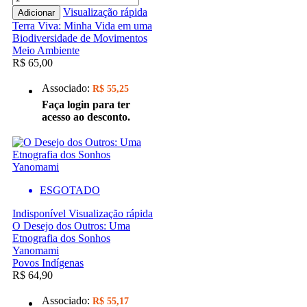
Visualização rápida
Adicionar
Terra Viva: Minha Vida em uma
Biodiversidade de Movimentos
Meio Ambiente
R$ 65,00
Associado:
R$ 55,25
Faça login para ter
acesso ao desconto.
ESGOTADO
Indisponível
Visualização rápida
O Desejo dos Outros: Uma
Etnografia dos Sonhos
Yanomami
Povos Indígenas
R$ 64,90
Associado:
R$ 55,17