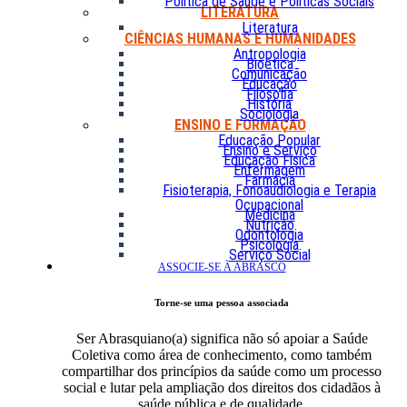
Política de Saúde e Políticas Sociais
LITERATURA
Literatura
CIÊNCIAS HUMANAS E HUMANIDADES
Antropologia
Bioética
Comunicação
Educação
Filosofia
História
Sociologia
ENSINO E FORMAÇÃO
Educação Popular
Ensino e Serviço
Educação Física
Enfermagem
Farmácia
Fisioterapia, Fonoaudiologia e Terapia
Ocupacional
Medicina
Nutrição
Odontologia
Psicologia
Serviço Social
ASSOCIE-SE À ABRASCO
Torne-se uma pessoa associada
Ser Abrasquiano(a) significa não só apoiar a Saúde
Coletiva como área de conhecimento, como também
compartilhar dos princípios da saúde como um processo
social e lutar pela ampliação dos direitos dos cidadãos à
saúde pública e de qualidade.