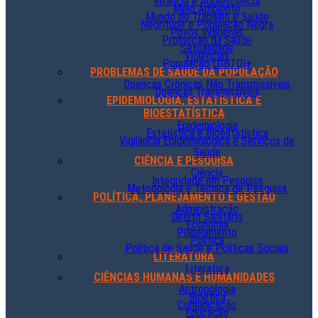
Infância e Adolescência
Meio Ambiente
Mundo do Trabalho e Saúde
Negritude e População Negra
Povos Indígenas
Promoção da Saúde
Sexualidade
Violências
População LGBTQI+
PROBLEMAS DE SAÚDE DA POPULAÇÃO
Doenças Crônicas Não Transmissíveis
Doenças Transmissíveis
EPIDEMIOLOGIA, ESTATÍSTICA E
BIOESTATÍSTICA
Epidemiologia
Estatística e Bioestatística
Vigilância Epidemiológica e Serviços de
Saúde
CIÊNCIA E PESQUISA
Ciência
Integridade em Pesquisa
Metodologia e Técnica de Pesquisa
POLÍTICA, PLANEJAMENTO E GESTÃO
Administração
Direito Sanitário
Economia
Planejamento
Política
Política de Saúde e Políticas Sociais
LITERATURA
Literatura
CIÊNCIAS HUMANAS E HUMANIDADES
Antropologia
Bioética
Comunicação
Educação