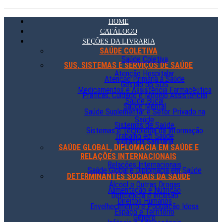
HOME
CATÁLOGO
SEÇÕES DA LIVRARIA
SAÚDE COLETIVA
Saúde Coletiva
SUS, SISTEMAS E SERVIÇOS DE SAÚDE
Atenção Hospitalar
Atenção Primária à Saúde
Gestão do SUS
Medicamentos e Assistência Farmacêutica
Práticas, Cuidado e Modelo Assistencial
Saúde Bucal
Saúde Mental
Saúde Suplementar e Setor Privado na
Saúde
Sistemas de Saúde
Sistemas e Tecnologia da Informação
Trabalho em Saúde
Vigilância Sanitária
SAÚDE GLOBAL, DIPLOMACIA EM SAÚDE E
RELAÇÕES INTERNACIONAIS
Relações Internacionais
Saúde Global e Diplomacia em Saúde
DETERMINANTES SOCIAIS DA SAÚDE
Álcool e Outras Drogas
Alimentação e Nutrição
Deficiência e Inclusão
Direitos Humanos
Envelhecimento e População Idosa
Espaço e Território
Gênero