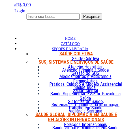
R$ 0,00
0
Login
Pesquisar
HOME
CATÁLOGO
SEÇÕES DA LIVRARIA
SAÚDE COLETIVA
Saúde Coletiva
SUS, SISTEMAS E SERVIÇOS DE SAÚDE
Atenção Hospitalar
Atenção Primária à Saúde
Gestão do SUS
Medicamentos e Assistência
Farmacêutica
Práticas, Cuidado e Modelo Assistencial
Saúde Bucal
Saúde Mental
Saúde Suplementar e Setor Privado na
Saúde
Sistemas de Saúde
Sistemas e Tecnologia da Informação
Trabalho em Saúde
Vigilância Sanitária
SAÚDE GLOBAL, DIPLOMACIA EM SAÚDE E
RELAÇÕES INTERNACIONAIS
Relações Internacionais
Saúde Global e Diplomacia em Saúde