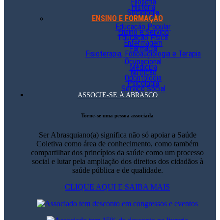
Filosofia
História
Sociologia
ENSINO E FORMAÇÃO
Educação Popular
Ensino e Serviço
Educação Física
Enfermagem
Farmácia
Fisioterapia, Fonoaudiologia e Terapia
Ocupacional
Medicina
Nutrição
Odontologia
Psicologia
Serviço Social
ASSOCIE-SE À ABRASCO
Torne-se uma pessoa associada
Ser Abrasquiano(a) significa não só apoiar a Saúde
Coletiva como área de conhecimento, como também
compartilhar dos princípios da saúde como um processo
social e lutar pela ampliação dos direitos dos cidadãos à
saúde pública e de qualidade.
CLIQUE AQUI E SAIBA MAIS