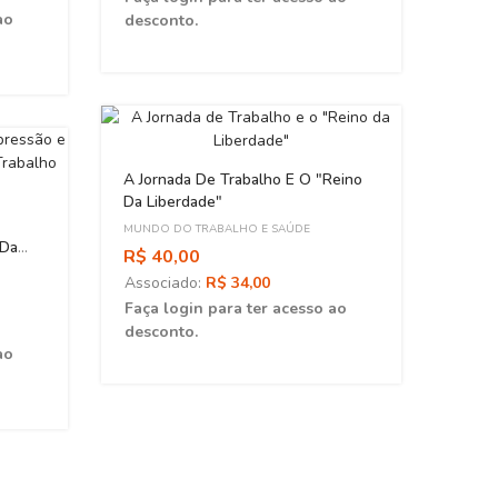
ao
desconto.
ESGOT
A Jornada De Trabalho E O "Reino
Da Liberdade"
MUNDO DO TRABALHO E SAÚDE
 Da
R$ 40,00
Associado:
R$ 34,00
Faça login para ter acesso ao
desconto.
ao
Segur
MUNDO
R$ 1
Asso