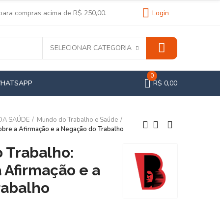
 para compras acima de R$ 250,00.
Login
SELECIONAR CATEGORIA
0
WHATSAPP
R$ 0,00
 DA SAÚDE
Mundo do Trabalho e Saúde
obre a Afirmação e a Negação do Trabalho
o Trabalho:
 Afirmação e a
rabalho