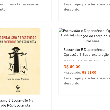
login para ter acesso ao
Faça login para ter acesso 
nto.
desconto.
ESGOTADO
Escravidão E Dependência:
Opressão E Superexploração
Força De Trabalho Brasileira
MUNDO DO TRABALHO E SAÚDE
R$ 60,00
Associado:
R$ 51,00
Faça login para ter acesso 
desconto.
lismo E Escravidão Na
ade Pós-Escravista