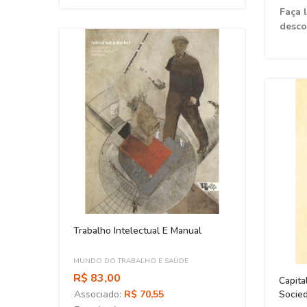
Faça 
desco
 Dos
Trabalho Intelectual E Manual
MUNDO DO TRABALHO E SAÚDE
R$ 83,00
Capita
Associado:
R$ 70,55
Socied