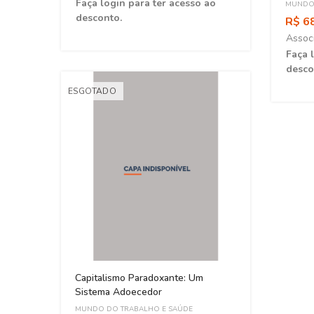
ao
Faça login para ter acesso ao
MUNDO 
desconto.
R$ 6
Assoc
Faça 
desco
ESGOTADO
ia 4.0
Capitalismo Paradoxante: Um
Sistema Adoecedor
MUNDO DO TRABALHO E SAÚDE