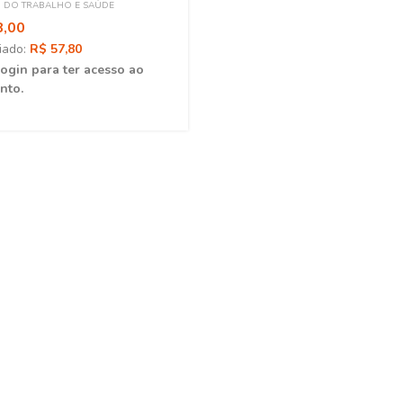
DO TRABALHO E SAÚDE
8,00
iado:
R$ 57,80
login para ter acesso ao
nto.