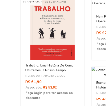
ESGOTADO
Nem Pá
Operár
Brasil
MUNDO 
R$ 9
Assoc
Faça 
desco
Trabalho: Uma História De Como
Utilizamos O Nosso Tempo
MUNDO DO TRABALHO E SAÚDE
R$ 61,90
Econom
Associado:
R$ 52,62
Histór
ao
Faça login para ter acesso ao
MUNDO 
desconto.
R$ 4
Assoc