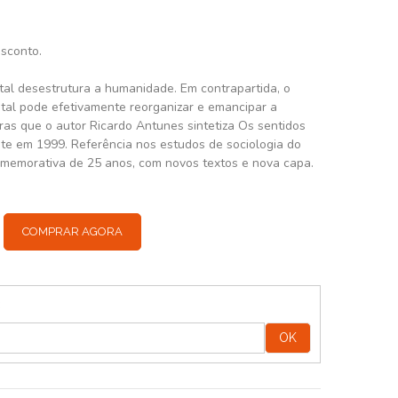
esconto.
ital desestrutura a humanidade. Em contrapartida, o
ital pode efetivamente reorganizar e emancipar a
as que o autor Ricardo Antunes sintetiza Os sentidos
nte em 1999. Referência nos estudos de sociologia do
comemorativa de 25 anos, com novos textos e nova capa.
COMPRAR AGORA
:
OK