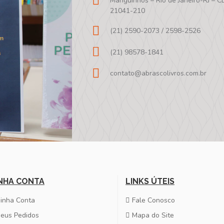
Manguinhos – Rio de Janeiro-RJ – C
21041-210
(21) 2590-2073 / 2598-2526
(21) 98578-1841
contato@abrascolivros.com.br
NHA CONTA
LINKS ÚTEIS
inha Conta
Fale Conosco
eus Pedidos
Mapa do Site