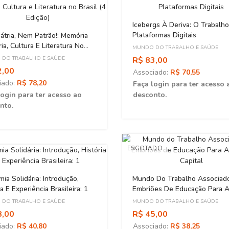
Icebergs À Deriva: O Trabalh
Plataformas Digitais
tria, Nem Patrão!: Memória
ia, Cultura E Literatura No
MUNDO DO TRABALHO E SAÚDE
 (4 Edição)
DO TRABALHO E SAÚDE
R$ 83,00
2,00
Associado:
R$ 70,55
iado:
R$ 78,20
Faça login para ter acesso 
login para ter acesso ao
desconto.
nto.
ESGOTADO
ia Solidária: Introdução,
Mundo Do Trabalho Associad
ia E Experiência Brasileira: 1
Embriões De Educação Para 
Do Capital
DO TRABALHO E SAÚDE
MUNDO DO TRABALHO E SAÚDE
8,00
R$ 45,00
iado:
R$ 40,80
Associado:
R$ 38,25