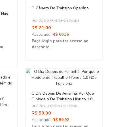
O Gênero Do Trabalho Operário
o Nas
MUNDO DO TRABALHO E SAÚDE
R$ 71,00
Associado:
R$ 60,35
Faça login para ter acesso ao
ao
desconto.
Apren
Subve
Segre
COMUN
O Dia Depois De Amanhã: Por Que
Na Er
R$ 5
o E
O Modelo De Trabalho Híbrido 1.0
Além
Asso
Não Funciona
MUNDO DO TRABALHO E SAÚDE
Faça 
R$ 59,90
desc
Associado:
R$ 50,92
Faça login para ter acesso ao