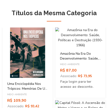
Títulos da Mesma Categoria
Amazônia Na Era Do
Desenvolvimento: Saúde,
Políticas E Destruição
MEIO AMBIENTE
(1930-1966)
R$ 87,00
Associado:
R$ 73,95
Faça login para ter
Uma Enciclopédia Nos
acesso ao desconto.
Trópicos: Memórias De Um
Socioambientalista
MEIO AMBIENTE
R$ 109,90
Associado:
R$ 93,42