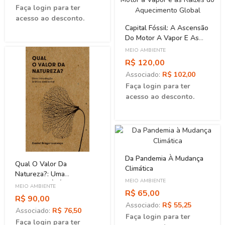
Faça login para ter
acesso ao desconto.
Capital Fóssil: A Ascensão
Do Motor A Vapor E As
Raízes Do Aquecimento
MEIO AMBIENTE
Global
R$ 120,00
Associado:
R$ 102,00
Faça login para ter
acesso ao desconto.
Da Pandemia À Mudança
Qual O Valor Da
Climática
Natureza?: Uma
MEIO AMBIENTE
Introdução À Ética
MEIO AMBIENTE
R$ 65,00
Ambiental
R$ 90,00
Associado:
R$ 55,25
Associado:
R$ 76,50
Faça login para ter
Faça login para ter