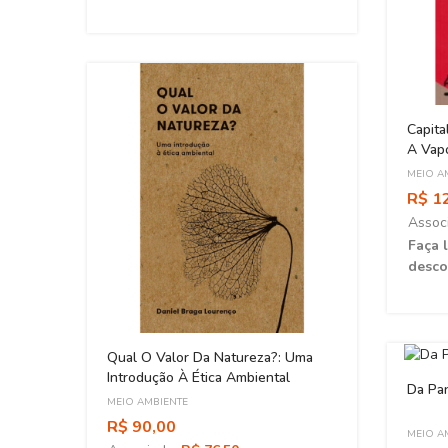
Capita
A Vap
Aquec
MEIO A
R$ 1
Assoc
Faça 
desco
Qual O Valor Da Natureza?: Uma
IF
Introdução À Ética Ambiental
Da Pa
MEIO AMBIENTE
R$ 90,00
MEIO A