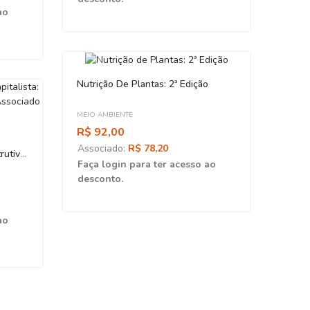
ao
Nutrição De Plantas: 2ª Edição
MEIO AMBIENTE
R$ 92,00
Associado:
R$ 78,20
rutiva,
Faça login para ter acesso ao
ologia
desconto.
ao
Lutar
MEIO 
R$ 7