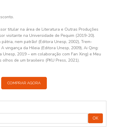
esconto.
sor titular na área de Literatura e Outras Produções
sor visitante na Universidade de Pequim (2019-20).
m pátria, nem patrão! (Editora Unesp, 2002), Trem-
 A vingança da Hileia (Editora Unesp, 2009), Ai Qing:
ra Unesp, 2019 – em colaboração com Fan Xing) e Meu
s olhos de um brasileiro (PKU Press, 2021).
COMPRAR AGORA
:
OK