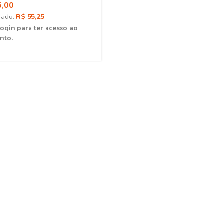
5,00
iado:
R$ 55,25
login para ter acesso ao
nto.