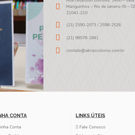
Rua Leopoldo Bulhões, 1480 – sala
Manguinhos – Rio de Janeiro-RJ – C
21041-210
(21) 2590-2073 / 2598-2526
(21) 98578-1841
contato@abrascolivros.com.br
NHA CONTA
LINKS ÚTEIS
inha Conta
Fale Conosco