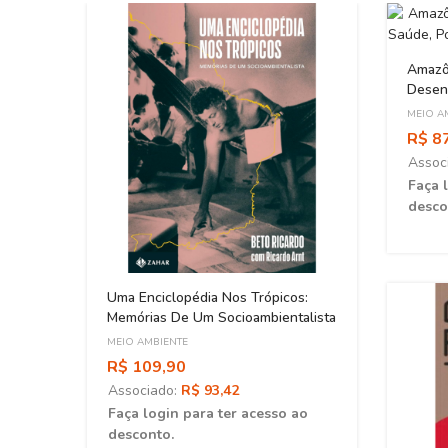
Amazô
Desenv
Destr
MEIO A
R$ 8
Assoc
Faça 
desco
 Do
Uma Enciclopédia Nos Trópicos:
Memórias De Um Socioambientalista
MEIO AMBIENTE
R$ 109,90
Associado:
R$ 93,42
ao
Faça login para ter acesso ao
desconto.