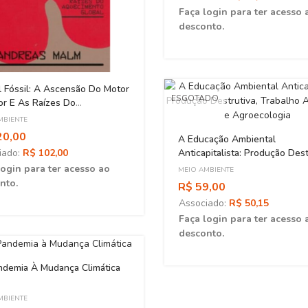
Faça login para ter acesso 
desconto.
l Fóssil: A Ascensão Do Motor
ESGOTADO
or E As Raízes Do
imento Global
MBIENTE
20,00
A Educação Ambiental
iado:
R$ 102,00
Anticapitalista: Produção Dest
Trabalho Associado E Agroec
login para ter acesso ao
MEIO AMBIENTE
nto.
R$ 59,00
Associado:
R$ 50,15
Faça login para ter acesso 
desconto.
ndemia À Mudança Climática
MBIENTE