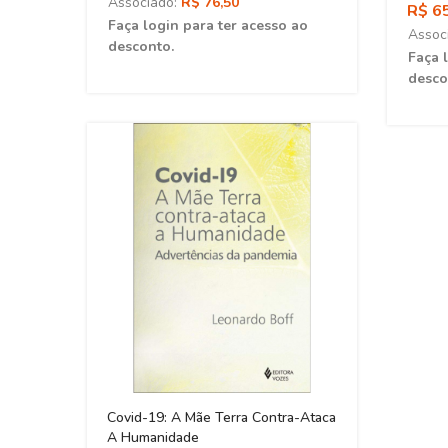
Associado:
R$ 76,50
R$ 6
ao
Faça login para ter acesso ao
Assoc
desconto.
Faça 
desco
ônia
Covid-19: A Mãe Terra Contra-Ataca
A Humanidade