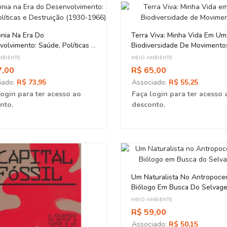
nia Na Era Do
Terra Viva: Minha Vida Em Um
olvimento: Saúde, Políticas E
Biodiversidade De Movimento
uição (1930-1966)
MBIENTE
MEIO AMBIENTE
7,00
R$ 65,00
iado:
R$ 73,95
Associado:
R$ 55,25
login para ter acesso ao
Faça login para ter acesso 
nto.
desconto.
Um Naturalista No Antropoce
Biólogo Em Busca Do Selvag
MEIO AMBIENTE
R$ 59,00
Associado:
R$ 50,15