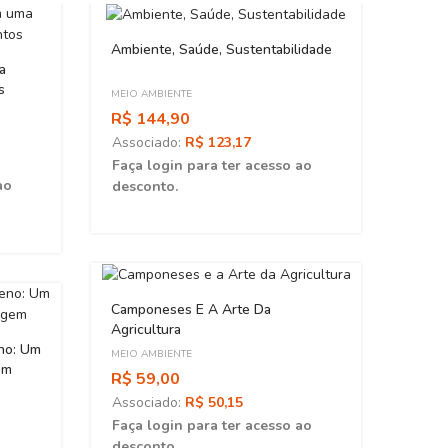
ESGOT
Ambiente, Saúde, Sustentabilidade
a
s
MEIO AMBIENTE
R$ 144,90
Associado:
R$ 123,17
Faça login para ter acesso ao
ao
desconto.
Miner
Camponeses E A Arte Da
O Ext
Agricultura
Orige
MEIO 
no: Um
MEIO AMBIENTE
R$ 7
em
R$ 59,00
Asso
Associado:
R$ 50,15
Faça 
Faça login para ter acesso ao
desc
desconto.