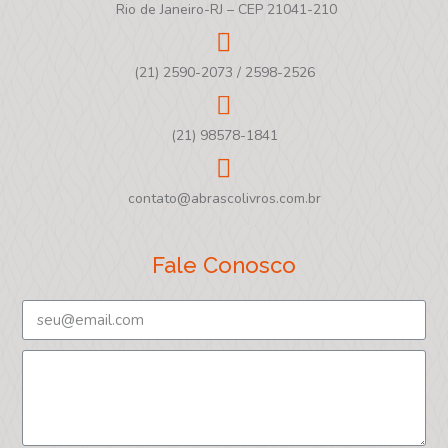
Rio de Janeiro-RJ – CEP 21041-210
(21) 2590-2073 / 2598-2526
(21) 98578-1841
contato@abrascolivros.com.br
Fale Conosco