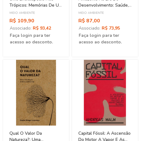
Trópicos: Memórias De Um
Desenvolvimento: Saúde,
Socioambientalista
Políticas E Destruição
MEIO AMBIENTE
MEIO AMBIENTE
(1930-1966)
R$ 109,90
R$ 87,00
Associado:
R$ 93,42
Associado:
R$ 73,95
Faça login para ter
Faça login para ter
acesso ao desconto.
acesso ao desconto.
Qual O Valor Da
Capital Fóssil: A Ascensão
Natureza?: Uma
Do Motor A Vapor E As