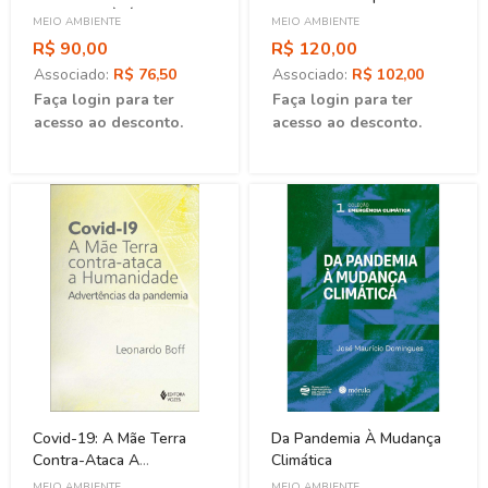
Introdução À Ética
Raízes Do Aquecimento
MEIO AMBIENTE
MEIO AMBIENTE
Ambiental
Global
R$ 90,00
R$ 120,00
Associado:
R$ 76,50
Associado:
R$ 102,00
Faça login para ter
Faça login para ter
acesso ao desconto.
acesso ao desconto.
Covid-19: A Mãe Terra
Da Pandemia À Mudança
Contra-Ataca A
Climática
Humanidade
MEIO AMBIENTE
MEIO AMBIENTE