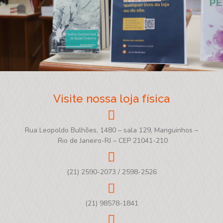
Visite nossa loja física
Rua Leopoldo Bulhões, 1480 – sala 129, Manguinhos –
Rio de Janeiro-RJ – CEP 21041-210
(21) 2590-2073 / 2598-2526
(21) 98578-1841