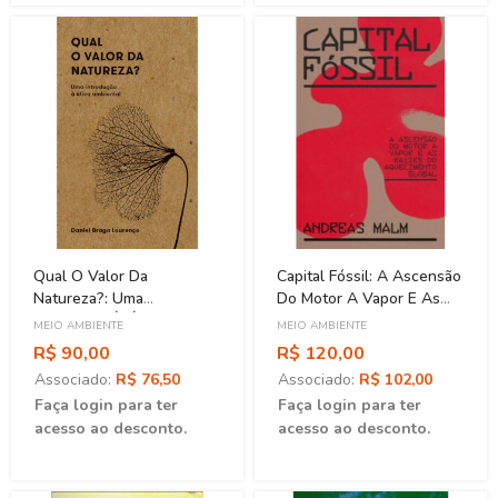
Qual O Valor Da
Capital Fóssil: A Ascensão
Natureza?: Uma
Do Motor A Vapor E As
Introdução À Ética
Raízes Do Aquecimento
MEIO AMBIENTE
MEIO AMBIENTE
Ambiental
Global
R$ 90,00
R$ 120,00
Associado:
R$ 76,50
Associado:
R$ 102,00
Faça login para ter
Faça login para ter
acesso ao desconto.
acesso ao desconto.