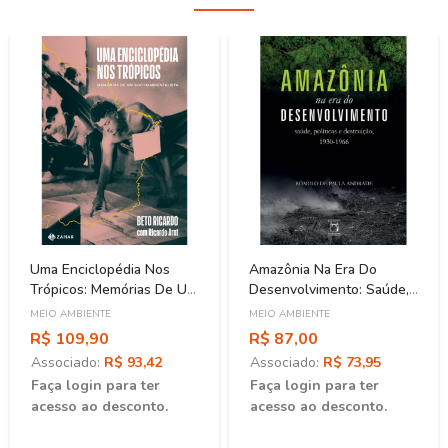
Uma Enciclopédia Nos
Amazônia Na Era Do
Trópicos: Memórias De Um
Desenvolvimento: Saúde,
Socioambientalista
Políticas E Destruição
MEIO AMBIENTE
MEIO AMBIENTE
(1930-1966)
R$ 109,90
R$ 87,00
Associado:
R$ 93,42
Associado:
R$ 73,95
Faça login para ter
Faça login para ter
acesso ao desconto.
acesso ao desconto.