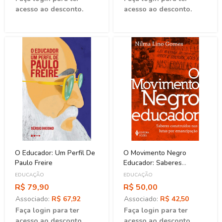
acesso ao desconto.
acesso ao desconto.
O Educador: Um Perfil De
O Movimento Negro
Paulo Freire
Educador: Saberes
Construídos Nas Lutas Por
EDUCAÇÃO
EDUCAÇÃO
Emancipação
R$ 79,90
R$ 50,00
Associado:
R$ 67,92
Associado:
R$ 42,50
Faça login para ter
Faça login para ter
acesso ao desconto.
acesso ao desconto.