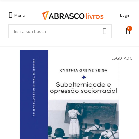
Menu
Login
0
ESGOTADO