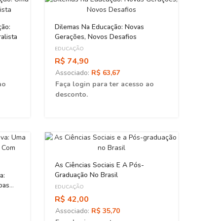
ção:
Dilemas Na Educação: Novas
alista
Gerações, Novos Desafios
EDUCAÇÃO
R$ 74,90
Associado:
R$ 63,67
ao
Faça login para ter acesso ao
desconto.
Educa
EDUCA
As Ciências Sociais E A Pós-
R$ 4
Graduação No Brasil
a:
oas
Asso
EDUCAÇÃO
Faça 
R$ 42,00
desc
Associado:
R$ 35,70