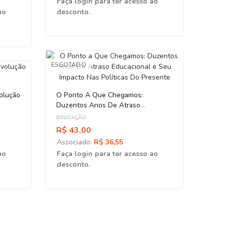
Faça login para ter acesso ao
ao
desconto.
ESGOTADO
olução
O Ponto A Que Chegamos:
Duzentos Anos De Atraso
Educacional E Seu Impacto Nas
EDUCAÇÃO
Políticas Do Presente
R$ 43,00
Associado:
R$ 36,55
ao
Faça login para ter acesso ao
desconto.
Gestã
EDUCA
R$ 3
Asso