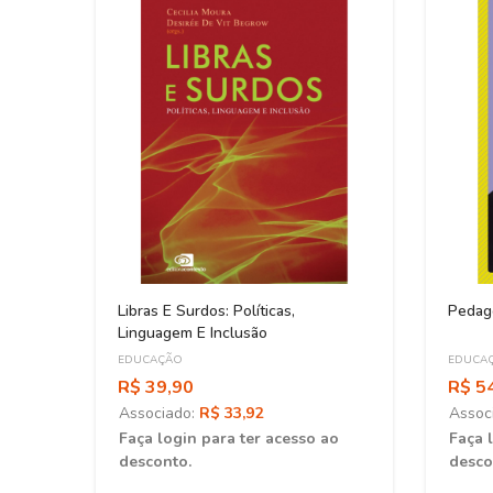
de
Libras E Surdos: Políticas,
Pedag
e
Linguagem E Inclusão
EDUCAÇÃO
EDUCA
R$ 39,90
R$ 5
Associado:
R$ 33,92
Assoc
ao
Faça login para ter acesso ao
Faça 
desconto.
desco