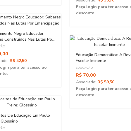
Associado:
R$ 35,70
Faça login para ter acesso 
desconto.
imento Negro Educador:
s Construídos Nas Lutas Por
ipação
ÇÃO
0,00
Educação Democrática: A Rev
iado:
R$ 42,50
Escolar Iminente
login para ter acesso ao
EDUCAÇÃO
nto.
R$ 70,00
Associado:
R$ 59,50
Faça login para ter acesso 
desconto.
itos De Educação Em Paulo
: Glossário
ÇÃO