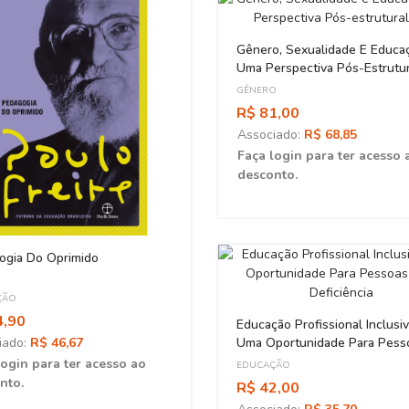
Gênero, Sexualidade E Educa
Uma Perspectiva Pós-Estrutur
GÊNERO
R$ 81,00
Associado:
R$ 68,85
Faça login para ter acesso 
desconto.
ogia Do Oprimido
ÇÃO
4,90
Educação Profissional Inclusiv
iado:
R$ 46,67
Uma Oportunidade Para Pess
Com Deficiência
login para ter acesso ao
EDUCAÇÃO
nto.
R$ 42,00