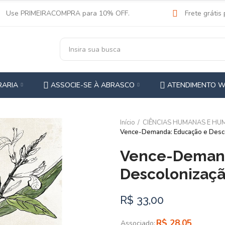
Use PRIMEIRACOMPRA para 10% OFF.
Frete grátis
RARIA
ASSOCIE-SE À ABRASCO
ATENDIMENTO 
Início
CIÊNCIAS HUMANAS E HU
Vence-Demanda: Educação e Desc
Vence-Demand
Descolonizaç
R$ 33,00
R$ 28,05
Associado: