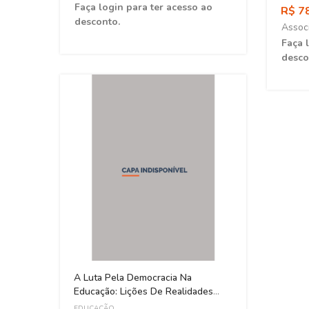
ao
Faça login para ter acesso ao
R$ 7
desconto.
Assoc
Faça 
desco
racia
A Luta Pela Democracia Na
Educação: Lições De Realidades
Sociais
EDUCAÇÃO