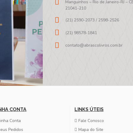
Manguinhos – Rio de Janeiro-RJ – C
21041-210
(21) 2590-2073 / 2598-2526
(21) 98578-1841
contato@abrascolivros.com.br
NHA CONTA
LINKS ÚTEIS
inha Conta
Fale Conosco
eus Pedidos
Mapa do Site