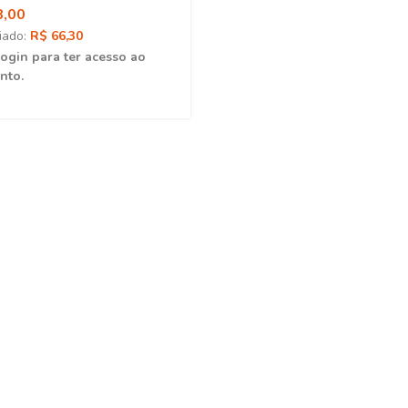
8,00
iado:
R$ 66,30
login para ter acesso ao
nto.