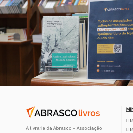
MI
M
A livraria da Abrasco – Associação
M