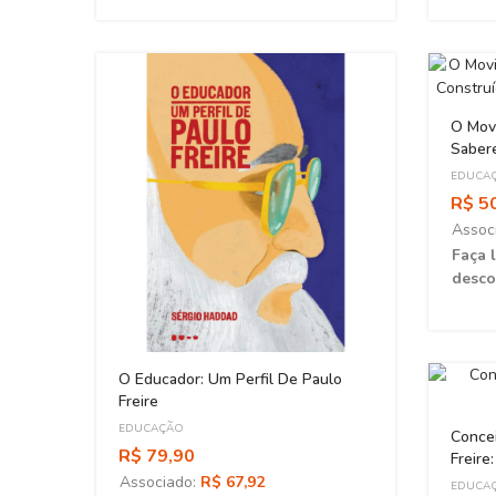
O Mov
Sabere
Emanc
EDUCA
R$ 5
Assoc
Faça 
desco
O Educador: Um Perfil De Paulo
Freire
EDUCAÇÃO
Conce
R$ 79,90
Freire
Associado:
R$ 67,92
EDUCA