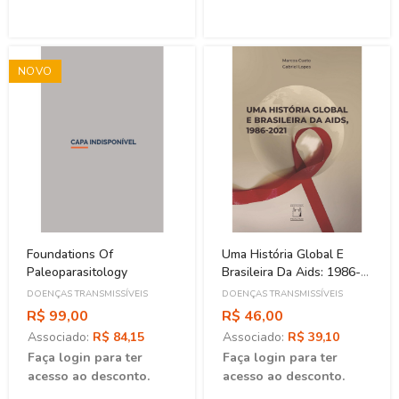
NOVO
Foundations Of
Uma História Global E
Paleoparasitology
Brasileira Da Aids: 1986-
2021
DOENÇAS TRANSMISSÍVEIS
DOENÇAS TRANSMISSÍVEIS
R$ 99,00
R$ 46,00
Associado:
R$ 84,15
Associado:
R$ 39,10
Faça login para ter
Faça login para ter
acesso ao desconto.
acesso ao desconto.