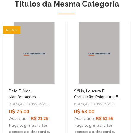
Títulos da Mesma Categoria
NOVO
Pele E Aids:
Sífilis, Loucura E
Manifestações
Civilização: Psiquiatria E
Dermatológicas Na
Ciência Na Primeira
DOENÇAS TRANSMISSÍVEIS
DOENÇAS TRANSMISSÍVEIS
Síndrome Da
República
R$ 25,00
R$ 63,00
Imunodeficiência Adquirida
Associado:
R$ 21,25
Associado:
R$ 53,55
Faça login para ter
Faça login para ter
acesso ao desconto.
acesso ao desconto.