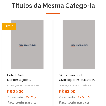
Títulos da Mesma Categoria
NOVO
Pele E Aids:
Sífilis, Loucura E
Manifestações
Civilização: Psiquiatria E
Dermatológicas Na
Ciência Na Primeira
DOENÇAS TRANSMISSÍVEIS
DOENÇAS TRANSMISSÍVEIS
Síndrome Da
República
R$ 25,00
R$ 63,00
Imunodeficiência Adquirida
Associado:
R$ 21,25
Associado:
R$ 53,55
Faça login para ter
Faça login para ter