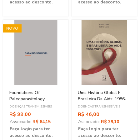
acesso ao desconto.
acesso ao desconto.
NOVO
Foundations Of
Uma História Global E
Paleoparasitology
Brasileira Da Aids: 1986-
2021
DOENÇAS TRANSMISSÍVEIS
DOENÇAS TRANSMISSÍVEIS
R$ 99,00
R$ 46,00
Associado:
R$ 84,15
Associado:
R$ 39,10
Faça login para ter
Faça login para ter
acesso ao desconto.
acesso ao desconto.