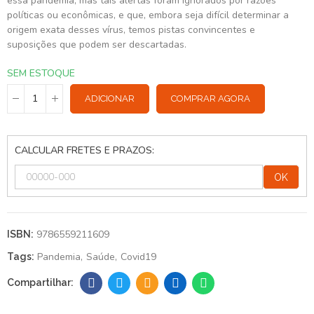
essa pandemia, mas tais alertas foram ignorados por razões
políticas ou econômicas, e que, embora seja difícil determinar a
origem exata desses vírus, temos pistas convincentes e
suposições que podem ser descartadas.
SEM ESTOQUE
ADICIONAR
COMPRAR AGORA
CALCULAR FRETES E PRAZOS:
OK
9786559211609
ISBN:
Pandemia
Saúde
Covid19
Tags: