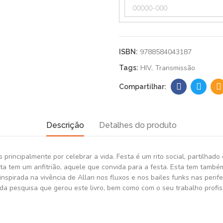
9788584043187
ISBN:
HIV
Transmissão
Tags:
Descrição
Detalhes do produto
s principalmente por celebrar a vida. Festa é um rito social, partilha
sta tem um anfitrião, aquele que convida para a festa. Esta tem também,
inspirada na vivência de Allan nos fluxos e nos bailes funks nas peri
ta da pesquisa que gerou este livro, bem como com o seu trabalho prof