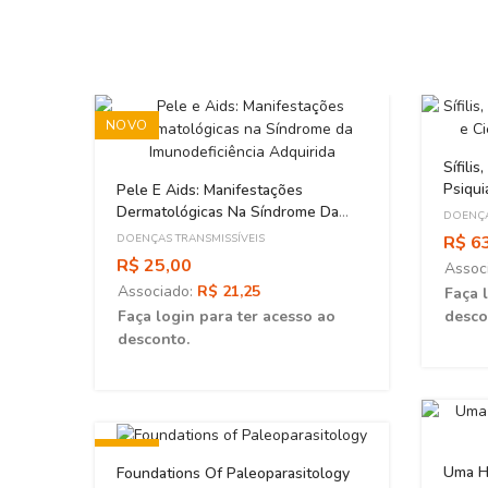
NOVO
Sífilis
Psiqui
Pele E Aids: Manifestações
Repúb
Dermatológicas Na Síndrome Da
DOENÇA
Imunodeficiência Adquirida
DOENÇAS TRANSMISSÍVEIS
R$ 6
R$ 25,00
Assoc
Associado:
R$ 21,25
Faça 
Faça login para ter acesso ao
desco
desconto.
NOVO
Uma Hi
Foundations Of Paleoparasitology