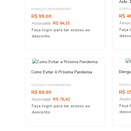
Aids:
DOENÇA
DOENÇAS TRANSMISSÍVEIS
R$ 4
R$ 99,00
Assoc
Associado:
R$ 84,15
Faça 
Faça login para ter acesso ao
desco
desconto.
ESGOT
Dengue
Como Evitar A Próxima Pandemia
DOENÇA
DOENÇAS TRANSMISSÍVEIS
R$ 1
R$ 89,90
Assoc
Associado:
R$ 76,42
Faça 
Faça login para ter acesso ao
desco
desconto.