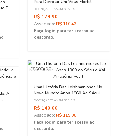
R$ 8
Para Derrotar Um Vírus Mortal
Dos
nto Da
Asso
DOENÇAS TRANSMISSÍVEIS
Faça 
R$ 129,90
desc
Associado:
R$ 110,42
Faça login para ter acesso ao
ao
desconto.
ESGOTADO
Uma História Das Leishmanioses No
Novo Mundo: Anos 1960 Ao Século
de: A
XXI - Amazônia Vol: II
e
DOENÇAS TRANSMISSÍVEIS
R$ 140,00
Associado:
R$ 119,00
Faça login para ter acesso ao
ao
desconto.
Preve