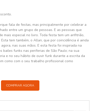
esconto.
orque fala de festas, mas principalmente por celebrar a
rtilhado entre um grupo de pessoas. E as pessoas que
e mais especial no livro. Toda festa tem um anfitrião,
 Esta tem também, o Allan, que por coincidência é ainda
, agora, nas suas mãos. E esta festa foi inspirada na
os bailes funks nas periferias de São Paulo; na sua
ria e no seu hábito de ouvir funk durante a escrita da
bem como com o seu trabalho profissional como
COMPRAR AGORA
: