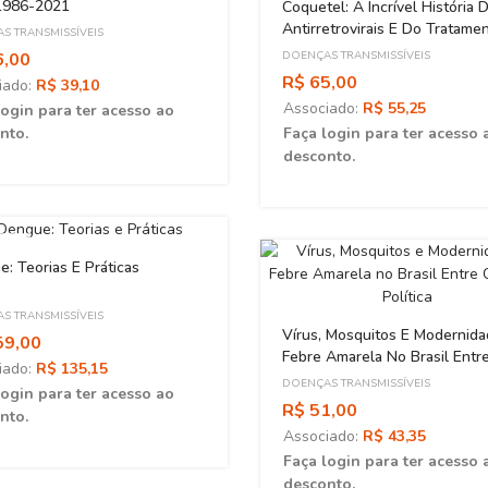
 1986-2021
Coquetel: A Incrível História 
Antirretrovirais E Do Tratame
S TRANSMISSÍVEIS
Aids No Brasil
6,00
DOENÇAS TRANSMISSÍVEIS
R$ 65,00
iado:
R$ 39,10
Associado:
R$ 55,25
login para ter acesso ao
nto.
Faça login para ter acesso 
desconto.
ADO
: Teorias E Práticas
S TRANSMISSÍVEIS
Vírus, Mosquitos E Modernida
59,00
Febre Amarela No Brasil Entr
iado:
R$ 135,15
Ciência E Política
DOENÇAS TRANSMISSÍVEIS
login para ter acesso ao
R$ 51,00
nto.
Associado:
R$ 43,35
Faça login para ter acesso 
desconto.