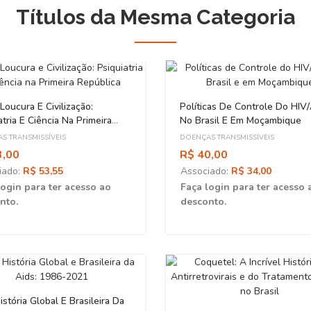
Títulos da Mesma Categoria
, Loucura E Civilização:
Políticas De Controle Do HIV/
atria E Ciência Na Primeira
No Brasil E Em Moçambique
lica
S TRANSMISSÍVEIS
DOENÇAS TRANSMISSÍVEIS
3,00
R$ 40,00
iado:
R$ 53,55
Associado:
R$ 34,00
login para ter acesso ao
Faça login para ter acesso 
nto.
desconto.
stória Global E Brasileira Da