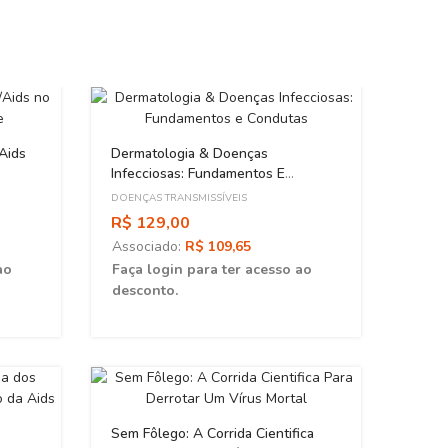
Aids
Dermatologia & Doenças
Infecciosas: Fundamentos E
Condutas
DOENÇAS TRANSMISSÍVEIS
R$ 129,00
Associado:
R$ 109,65
ao
Faça login para ter acesso ao
desconto.
Poliom
Recon
Da Tr
DOENÇ
Sem Fôlego: A Corrida Cientifica