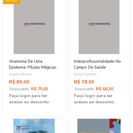
NOVO
Anatomia De Uma
Interprofissionalidade No
Epidemia: Pílulas Mágicas,
Campo Da Saúde
Drogas Psiquiátricas E O
SAÚDE MENTAL
SAÚDE MENTAL
Aumento Assombroso Da
R$ 89,00
R$ 78,00
Doença Mental
Associado:
R$ 75,65
Associado:
R$ 66,30
Faça login para ter
Faça login para ter
acesso ao desconto.
acesso ao desconto.