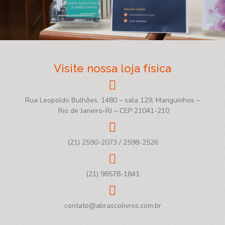
Visite nossa loja física
Rua Leopoldo Bulhões, 1480 – sala 129, Manguinhos –
Rio de Janeiro-RJ – CEP 21041-210
(21) 2590-2073 / 2598-2526
(21) 98578-1841
contato@abrascolivros.com.br