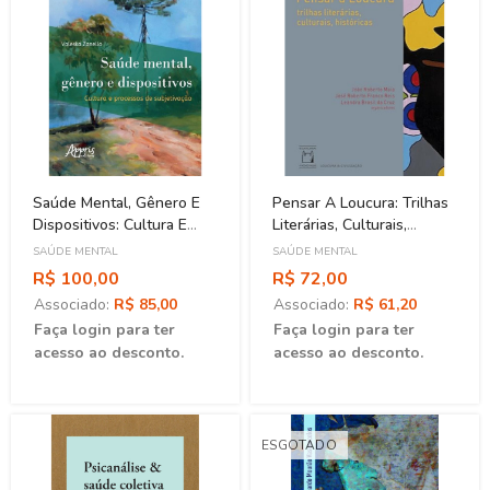
Saúde Mental, Gênero E
Pensar A Loucura: Trilhas
Dispositivos: Cultura E
Literárias, Culturais,
Processos De
Históricas
SAÚDE MENTAL
SAÚDE MENTAL
Subjetivação
R$ 100,00
R$ 72,00
Associado:
R$ 85,00
Associado:
R$ 61,20
Faça login para ter
Faça login para ter
acesso ao desconto.
acesso ao desconto.
ESGOTADO