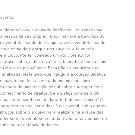
esconto.
io Morada Nova, o acusado desfechou, utilizando uma
na pessoa de seu próprio irmão”, narrava a denúncia do
ra Juvenal Raimundo de Araújo, talvez Juvenal Raimundo
 nem o nome dele porque recusava-se a falar, não
ra louco. Por ter cometido um ato violento, foi
átrico, sob a justificativa de tratamento, e nunca mais
na clausura por 46 anos. Essa não é uma história de
ça analisada neste livro, que inaugura a coleção Bioética
ue mais tempo ficou confinado em um manicômio
 à espera de uma decisão oficial sobre sua experiência,
econhecimento de direitos. Se a Justiça considera 30
são, o que aconteceu ali durante todo esse tempo? A
pergunta ao analisar o dossiê de Juvenal, sob a guarda
debruçou sobre o arquivo para realizar uma análise das
 poder sobre Juvenal. Seu estudo revela o funcionamento
fiscou a existência de Juvenal”.