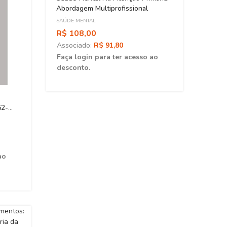
Abordagem Multiprofissional
SAÚDE MENTAL
R$ 108,00
Associado:
R$ 91,80
Faça login para ter acesso ao
desconto.
Luta 
52-
Forma
SAÚDE
R$ 4
Asso
ao
Faça 
desc