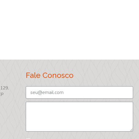
Fale Conosco
 129,
EP