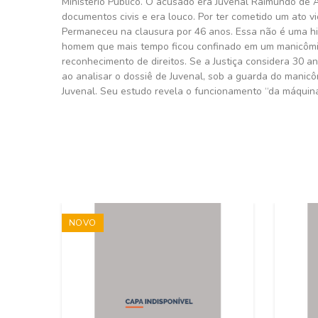
Ministério Público. O acusado era Juvenal Raimundo de 
documentos civis e era louco. Por ter cometido um ato vi
Permaneceu na clausura por 46 anos. Essa não é uma histó
homem que mais tempo ficou confinado em um manicômio j
reconhecimento de direitos. Se a Justiça considera 30 
ao analisar o dossiê de Juvenal, sob a guarda do manicôm
Juvenal. Seu estudo revela o funcionamento “da máquina
NOVO