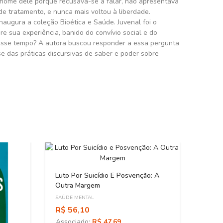
o nome dele porque recusava-se a falar, não apresentava
 de tratamento, e nunca mais voltou à liberdade.
inaugura a coleção Bioética e Saúde. Juvenal foi o
e sua experiência, banido do convívio social e do
 esse tempo? A autora buscou responder a essa pergunta
se das práticas discursivas de saber e poder sobre
Luto Por Suicídio E Posvenção: A
Outra Margem
SAÚDE MENTAL
R$ 56,10
Associado:
R$ 47,69