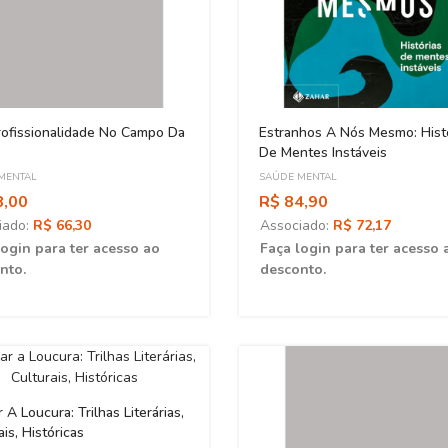
rofissionalidade No Campo Da
Estranhos A Nós Mesmo: Hist
De Mentes Instáveis
MENTAL
SAÚDE MENTAL
8,00
R$ 84,90
iado:
R$ 66,30
Associado:
R$ 72,17
login para ter acesso ao
Faça login para ter acesso 
nto.
desconto.
 A Loucura: Trilhas Literárias,
ais, Históricas