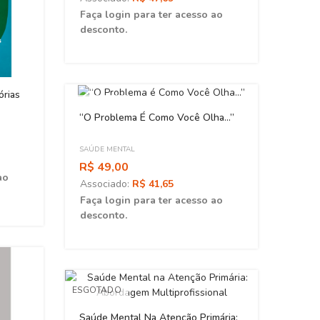
Faça login para ter acesso ao
desconto.
órias
Desse
ESGOTADO
Doent
“O Problema É Como Você Olha...”
SAÚDE
R$ 6
SAÚDE MENTAL
Asso
R$ 49,00
ao
Faça 
Associado:
R$ 41,65
desc
Faça login para ter acesso ao
desconto.
ESGOTADO
Saúde Mental Na Atenção Primária: