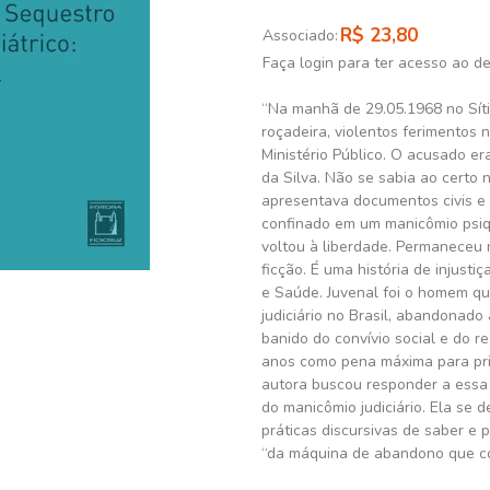
R$ 23,80
Associado:
Faça login para ter acesso ao d
“Na manhã de 29.05.1968 no Sít
roçadeira, violentos ferimentos 
Ministério Público. O acusado e
da Silva. Não se sabia ao certo
apresentava documentos civis e e
confinado em um manicômio psiqui
voltou à liberdade. Permaneceu 
ficção. É uma história de injusti
e Saúde. Juvenal foi o homem q
judiciário no Brasil, abandonado
banido do convívio social e do r
anos como pena máxima para pri
autora buscou responder a essa 
do manicômio judiciário. Ela se 
práticas discursivas de saber e
“da máquina de abandono que con