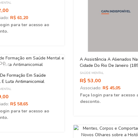
MENTAL
2,00
iado:
R$ 61,20
login para ter acesso ao
nto.
A Assistência A Alienados Na
ADO
Cidade Do Rio De Janeiro (18
1930)
SAÚDE MENTAL
 De Formação Em Saúde
R$ 53,00
 E Luta Antimanicomial
Associado:
R$ 45,05
MENTAL
Faça login para ter acesso 
9,00
desconto.
iado:
R$ 58,65
login para ter acesso ao
nto.