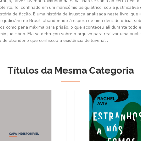
Araújo, talvez Juvenal Raimundo da Silva. Não se sabia ao certo nem 
olento, foi confinado em um manicômio psiquiátrico, sob a justificativa
ria de ficção. É uma história de injustiça analisada neste livro, que 
udiciário no Brasil, abandonado à espera de uma decisão oficial sobr
anos como pena máxima para prisão, o que aconteceu ali durante todo
io judiciário. Ela se debruçou sobre o arquivo para realizar uma análi
 de abandono que confiscou a existência de Juvenal”.
Títulos da Mesma Categoria