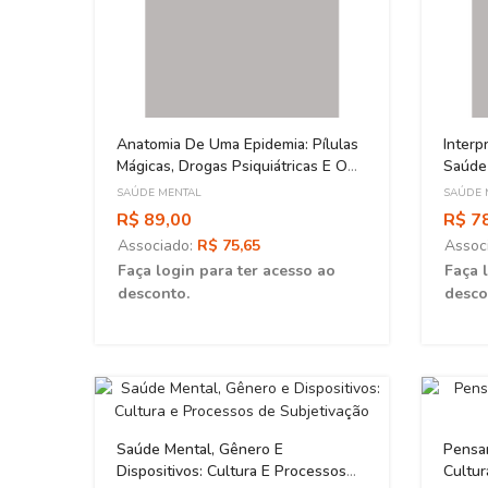
al:
Anatomia De Uma Epidemia: Pílulas
Interp
Mágicas, Drogas Psiquiátricas E O
Saúde
Aumento Assombroso Da Doença
SAÚDE MENTAL
SAÚDE 
Mental
R$ 89,00
R$ 7
Associado:
R$ 75,65
Assoc
ao
Faça login para ter acesso ao
Faça 
desconto.
desco
Saúde Mental, Gênero E
Pensar
Dispositivos: Cultura E Processos
Cultur