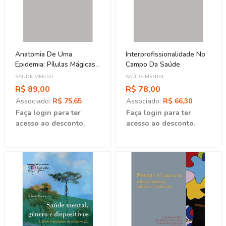
Anatomia De Uma
Interprofissionalidade No
Epidemia: Pílulas Mágicas,
Campo Da Saúde
Drogas Psiquiátricas E O
SAÚDE MENTAL
SAÚDE MENTAL
Aumento Assombroso Da
R$ 89,00
R$ 78,00
Doença Mental
Associado:
R$ 75,65
Associado:
R$ 66,30
Faça login para ter
Faça login para ter
acesso ao desconto.
acesso ao desconto.