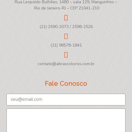
Rua Leopoldo Bulhões, 1480 – sala 129, Manguinhos –
Rio de Janeiro-RJ – CEP 21041-210
(21) 2590-2073 / 2598-2526
(21) 98578-1841
contato@abrascolivros.com.br
Fale Conosco