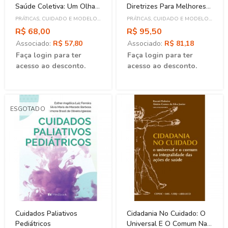
Saúde Coletiva: Um Olhar
Diretrizes Para Melhores
Para A
Práticas
PRÁTICAS, CUIDADO E MODELO
PRÁTICAS, CUIDADO E MODELO
Interprofissionalidade E
ASSISTENCIAL
ASSISTENCIAL
R$ 68,00
R$ 95,50
Multiprofissionalidade
Associado:
R$ 57,80
Associado:
R$ 81,18
Faça login para ter
Faça login para ter
acesso ao desconto.
acesso ao desconto.
ESGOTADO
Cuidados Paliativos
Cidadania No Cuidado: O
Pediátricos
Universal E O Comum Na