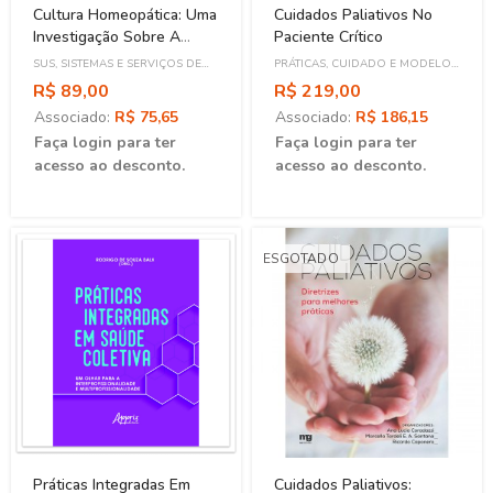
Cultura Homeopática: Uma
Cuidados Paliativos No
Investigação Sobre A
Paciente Crítico
Comunicação Do
SUS, SISTEMAS E SERVIÇOS DE
PRÁTICAS, CUIDADO E MODELO
Desconhecimento
SAÚDE
ASSISTENCIAL
R$ 89,00
R$ 219,00
Associado:
R$ 75,65
Associado:
R$ 186,15
Faça login para ter
Faça login para ter
acesso ao desconto.
acesso ao desconto.
ESGOTADO
Práticas Integradas Em
Cuidados Paliativos: