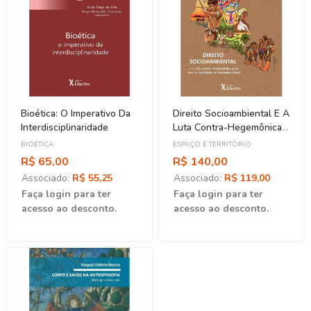
Bioética: O Imperativo Da
Direito Socioambiental E A
Interdisciplinaridade
Luta Contra-Hegemônica
Pela Terra E Território Na
BIOÉTICA
ESPAÇO E TERRITÓRIO
América Latina
R$ 65,00
R$ 140,00
Associado:
R$ 55,25
Associado:
R$ 119,00
Faça login para ter
Faça login para ter
acesso ao desconto.
acesso ao desconto.