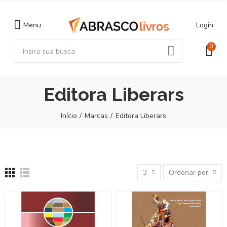
Menu
Login
0
Editora Liberars
Início
Marcas
Editora Liberars
3
Ordenar por