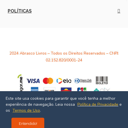
POLÍTICAS
2024 Abrasco Livros – Todos os Direitos Reservados – CNPJ:
02.152.820/0001-24
Este site usa cookies para garantir que você tenha a melhor
experiência de navegação. Leia nossa
Política de Privacidade
e
Desenvolvido por
Estúdio Massa
os
Termos de Uso
.
Entendido!