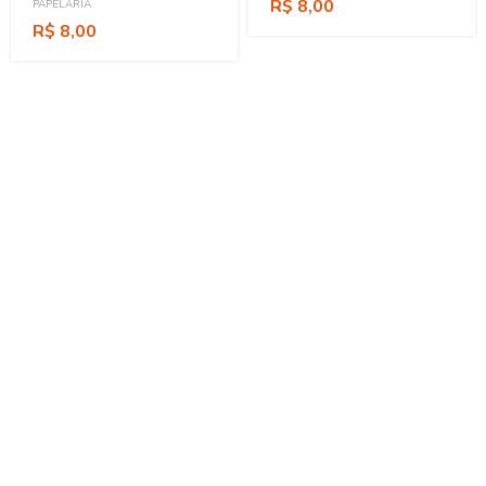
R$ 8,00
PAPELARIA
Humanas Em Saúde (Arte:
R$ 8,00
Mosaico)