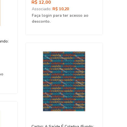
R$ 12,00
Associado:
R$ 10,20
Faça login para ter acesso ao
desconto.
undo:
Carta
Prato
PAPELA
R$ 1
Asso
ao
Faça 
desc
Cartaz: A Saúde É Coletiva (Fundo: