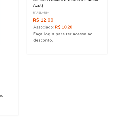
Azul)
PAPELARIA
R$ 12,00
Associado:
R$ 10,20
Faça login para ter acesso ao
desconto.
Carta
PAPELA
R$ 1
Asso
ao
Faça 
desc