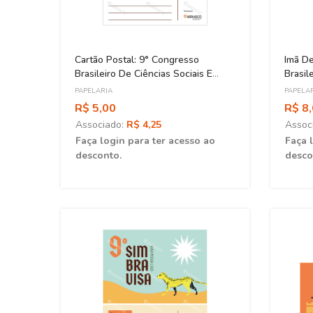
Cartão Postal: 9° Congresso
Imã De
Brasileiro De Ciências Sociais E
Brasil
Humanas Em Saúde
Human
PAPELARIA
PAPELA
R$ 5,00
R$ 8
Associado:
R$ 4,25
Assoc
ao
Faça login para ter acesso ao
Faça 
desconto.
desco