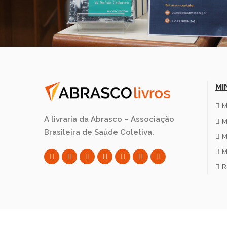
MI
M
A livraria da Abrasco – Associação
M
Brasileira de Saúde Coletiva.
M
M
R