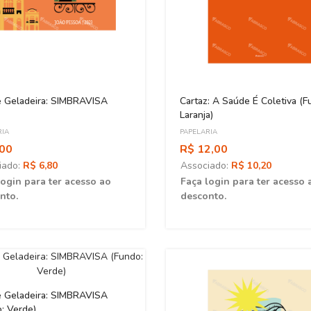
e Geladeira: SIMBRAVISA
Cartaz: A Saúde É Coletiva (F
Laranja)
RIA
PAPELARIA
,00
R$ 12,00
iado:
R$ 6,80
Associado:
R$ 10,20
login para ter acesso ao
Faça login para ter acesso 
nto.
desconto.
e Geladeira: SIMBRAVISA
: Verde)