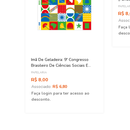
PAPELA
R$ 8
Assoc
Faça 
desco
Imã De Geladeira: 9º Congresso
Brasileiro De Ciências Sociais E
Humanas Em Saúde (Arte: Mosaico)
PAPELARIA
R$ 8,00
Associado:
R$ 6,80
Faça login para ter acesso ao
desconto.