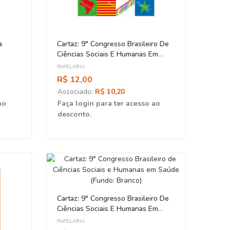
a
Cartaz: 9° Congresso Brasileiro De
Carta
Ciências Sociais E Humanas Em
Preve
Saúde ( Fundo: Amarelo)
PAPELARIA
PAPELA
R$ 12,00
R$ 1
Associado:
R$ 10,20
Asso
ao
Faça login para ter acesso ao
Faça 
desconto.
desc
Cartaz: 9° Congresso Brasileiro De
Ciências Sociais E Humanas Em
Saúde (Fundo: Branco)
PAPELARIA