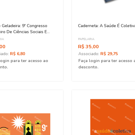
 Geladeira: 9º Congresso
Caderneta: A Saúde É Coletiv
eiro De Ciências Sociais E
as Em Saúde
RIA
PAPELARIA
,00
R$ 35,00
iado:
R$ 6,80
Associado:
R$ 29,75
login para ter acesso ao
Faça login para ter acesso 
nto.
desconto.