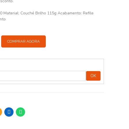
esconto.
0 Material: Couché Brilho 115g Acabamento: Refile
nto
COMPRAR AGORA
:
OK