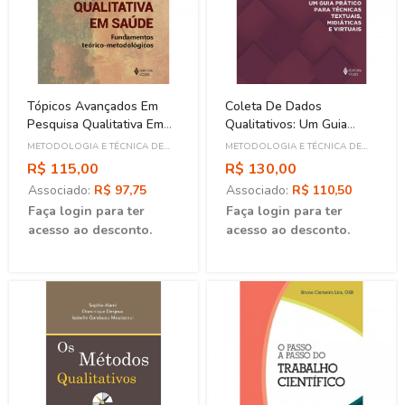
Tópicos Avançados Em
Coleta De Dados
Pesquisa Qualitativa Em
Qualitativos: Um Guia
Saúde
Prático Para Técnicas
METODOLOGIA E TÉCNICA DE
METODOLOGIA E TÉCNICA DE
Textuais, Midiáticas E
PESQUISA
PESQUISA
R$ 115,00
R$ 130,00
Virtuais
Associado:
R$ 97,75
Associado:
R$ 110,50
Faça login para ter
Faça login para ter
acesso ao desconto.
acesso ao desconto.