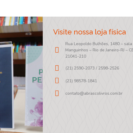
Visite nossa loja física
Rua Leopoldo Bulhões, 1480 – sala
Manguinhos – Rio de Janeiro-RJ – C
21041-210
(21) 2590-2073 / 2598-2526
(21) 98578-1841
contato@abrascolivros.com.br