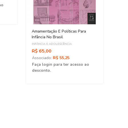
ao
Crian
Doenç
Traje
INFÂNC
Amamentação E Políticas Para
R$ 7
Infância No Brasil
Asso
INFÂNCIA E ADOLESCÊNCIA
Faça 
R$ 65,00
desc
Associado:
R$ 55,25
Faça login para ter acesso ao
desconto.