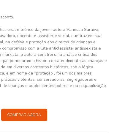
esconto.
ofissional e teórico da jovem autora Vanessa Saraiva,
isadora, docente e assistente social, que traz em sua
al, na defesa e proteção aos direitos de crianças e
 compromisso com a luta anticlassista, antissexista e
ão marxista, a autora constrói uma análise critica dos
os que permearam a história do atendimento às crianças e
ado em diversos contextos históricos, sob a lógica
ica, e em nome da “proteção”, foi um dos maiores
e práticas violentas, conservadoras, segregadoras e
al de crianças e adolescentes pobres e na culpabilização
COMPRAR AGORA