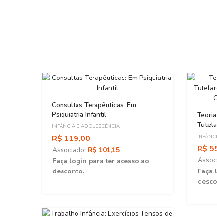
Consultas Terapêuticas: Em
Psiquiatria Infantil
Teoria
Tutela
INFÂNCIA E ADOLESCÊNCIA
Da Cr
R$ 119,00
INFÂNC
R$ 5
Associado:
R$ 101,15
Assoc
Faça login para ter acesso ao
desconto.
Faça 
desco
ários