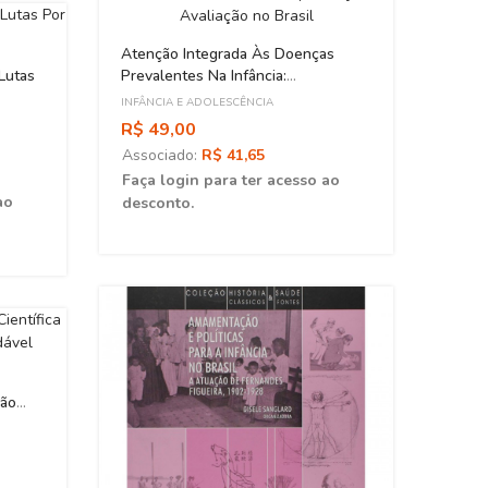
INFÂNC
Atenção Integrada Às Doenças
R$ 7
 Lutas
Prevalentes Na Infância:
Asso
Implantação E Avaliação No Brasil
INFÂNCIA E ADOLESCÊNCIA
Faça 
R$ 49,00
desc
Associado:
R$ 41,65
Faça login para ter acesso ao
ao
desconto.
ção