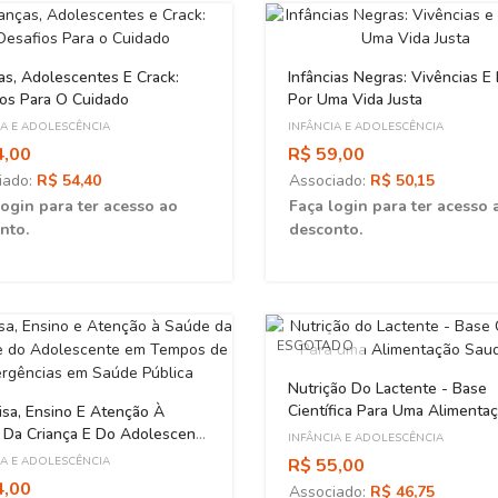
as, Adolescentes E Crack:
Infâncias Negras: Vivências E
os Para O Cuidado
Por Uma Vida Justa
IA E ADOLESCÊNCIA
INFÂNCIA E ADOLESCÊNCIA
4,00
R$ 59,00
iado:
R$ 54,40
Associado:
R$ 50,15
login para ter acesso ao
Faça login para ter acesso 
nto.
desconto.
ESGOTADO
Nutrição Do Lactente - Base
Científica Para Uma Alimenta
sa, Ensino E Atenção À
Saudável
 Da Criança E Do Adolescente
INFÂNCIA E ADOLESCÊNCIA
mpos De Emergências Em
IA E ADOLESCÊNCIA
R$ 55,00
 Pública
4,00
Associado:
R$ 46,75