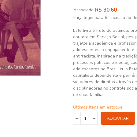
R$ 30,60
Associado:
Faça login para ter acesso ao d
Este livro é fruto do acúmulo pr
doutora em Serviço Social, pesqu
trajetória acadêmica e profission
adolescentes, o engajamento e o
antirracista. Inspirada na tradiç
processos políticos e ideológic
adolescentes no Brasil, cujo Est
capitalista dependente e perifér
violadores de direitos através d
disciplinadoras no controle soci
de suas famílias.
Últimos itens em estoque
ADICIONAR