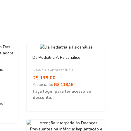
Da Pediatria À Psicanálise
as
INFÂNCIA E ADOLESCÊNCIA
R$ 139,00
Associado:
R$ 118,15
Faça login para ter acesso ao
desconto.
ao
O SUS