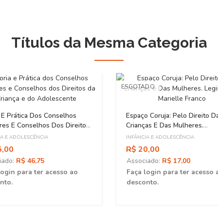
Títulos da Mesma Categoria
ESGOTADO
 E Prática Dos Conselhos
Espaço Coruja: Pelo Direito D
res E Conselhos Dos Direitos
Crianças E Das Mulheres.
iança E Do Adolescente
Legisladora Marielle Franco
IA E ADOLESCÊNCIA
INFÂNCIA E ADOLESCÊNCIA
5,00
R$ 20,00
iado:
R$ 46,75
Associado:
R$ 17,00
login para ter acesso ao
Faça login para ter acesso 
nto.
desconto.