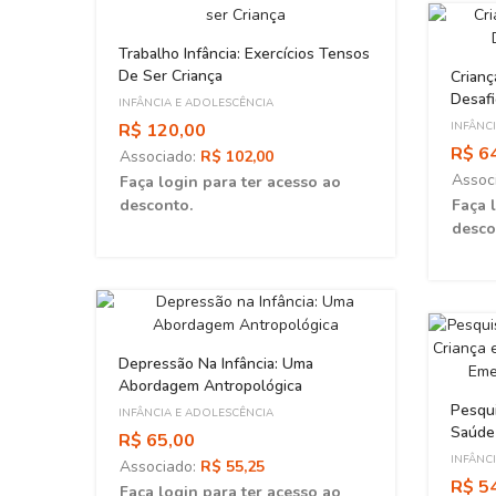
nto
 Bebê
Trabalho Infância: Exercícios Tensos
De Ser Criança
Crianç
Desafi
INFÂNCIA E ADOLESCÊNCIA
ao
R$ 120,00
INFÂNC
R$ 6
Associado:
R$ 102,00
Assoc
Faça login para ter acesso ao
desconto.
Faça 
desco
Depressão Na Infância: Uma
Abordagem Antropológica
Pesqui
INFÂNCIA E ADOLESCÊNCIA
Saúde
R$ 65,00
Em Te
INFÂNC
Associado:
R$ 55,25
Saúde
R$ 5
Faça login para ter acesso ao