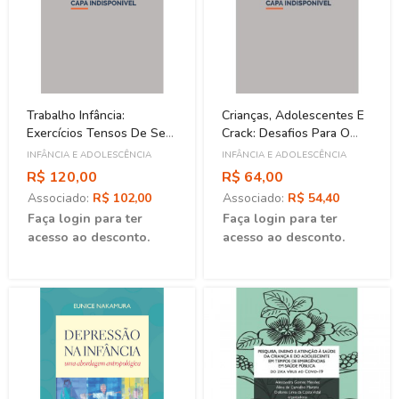
Trabalho Infância:
Crianças, Adolescentes E
Exercícios Tensos De Ser
Crack: Desafios Para O
Criança
Cuidado
INFÂNCIA E ADOLESCÊNCIA
INFÂNCIA E ADOLESCÊNCIA
R$ 120,00
R$ 64,00
Associado:
R$ 102,00
Associado:
R$ 54,40
Faça login para ter
Faça login para ter
acesso ao desconto.
acesso ao desconto.