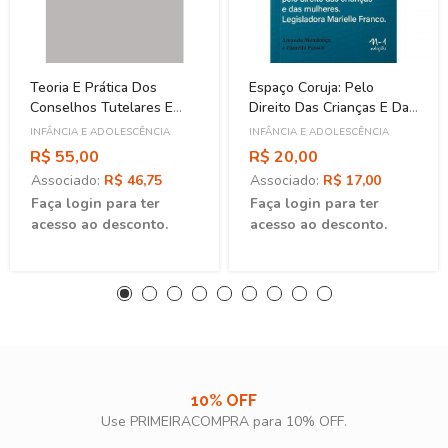
Teoria E Prática Dos
Espaço Coruja: Pelo
Conselhos Tutelares E
Direito Das Crianças E Das
Conselhos Dos Direitos
Mulheres. Legisladora
INFÂNCIA E ADOLESCÊNCIA
INFÂNCIA E ADOLESCÊNCIA
Da Criança E Do
Marielle Franco
R$ 55,00
R$ 20,00
Adolescente
Associado:
R$ 46,75
Associado:
R$ 17,00
Faça login para ter
Faça login para ter
acesso ao desconto.
acesso ao desconto.
10% OFF
Use PRIMEIRACOMPRA para 10% OFF.​