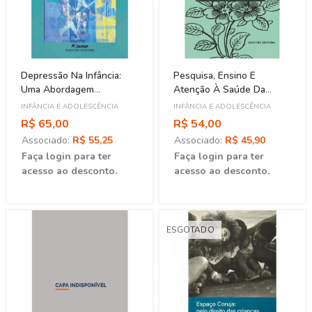
Depressão Na Infância:
Pesquisa, Ensino E
Uma Abordagem
Atenção À Saúde Da
Antropológica
Criança E Do Adolescente
INFÂNCIA E ADOLESCÊNCIA
INFÂNCIA E ADOLESCÊNCIA
Em Tempos De
R$ 65,00
R$ 54,00
Emergências Em Saúde
Associado:
R$ 55,25
Associado:
R$ 45,90
Pública
Faça login para ter
Faça login para ter
acesso ao desconto.
acesso ao desconto.
ESGOTADO