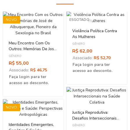
NOVO
ESGOTADO
Violência Política Contra
As Mulheres
Meu Encontro Com Os
GÊNERO
Outros: Memórias De José
R$ 62,00
De Albuquerque, Pioneiro
GÊNERO
Associado:
R$ 52,70
Da Sexologia No Brasil
R$ 55,00
Faça login para ter
Associado:
R$ 46,75
acesso ao desconto.
Faça login para ter
acesso ao desconto.
NOVO
Justiça Reprodutiva:
Desafios Interseccionais
Na Saúde Coletiva
Identidades Emergentes,
GÊNERO