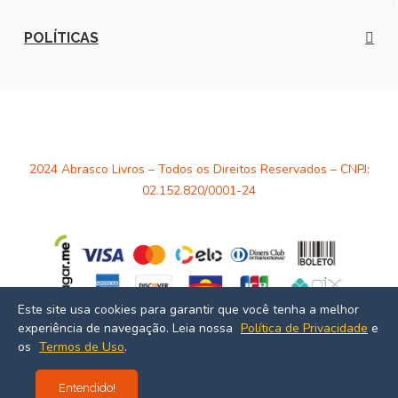
POLÍTICAS
2024 Abrasco Livros – Todos os Direitos Reservados – CNPJ:
02.152.820/0001-24
Este site usa cookies para garantir que você tenha a melhor
experiência de navegação. Leia nossa
Política de Privacidade
e
Desenvolvido por
Estúdio Massa
os
Termos de Uso
.
Entendido!