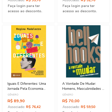
Associado:
R$ 35,70
Associado:
R$ 52,70
Faça login para ter
Faça login para ter
acesso ao desconto.
acesso ao desconto.
Iguais E Diferentes: Uma
A Vontade De Mudar:
Jornada Pela Economia
Homens, Masculinidades E
Feminista
Amor
GÊNERO
GÊNERO
R$ 89,90
R$ 70,00
Associado:
R$ 76,42
Associado:
R$ 59,50