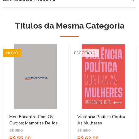
Títulos da Mesma Categoria
NOVO
ESGOTADO
Meu Encontro Com Os
Violência Política Contra
Outros: Memórias De José
As Mulheres
De Albuquerque, Pioneiro
GÊNERO
GÊNERO
Da Sexologia No Brasil
R$ 55,00
R$ 62,00