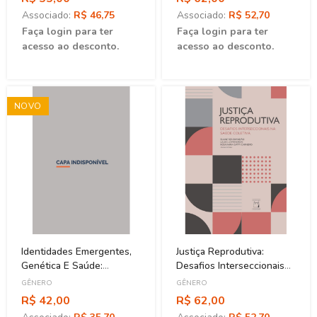
Associado:
R$ 46,75
Associado:
R$ 52,70
Faça login para ter
Faça login para ter
acesso ao desconto.
acesso ao desconto.
NOVO
Identidades Emergentes,
Justiça Reprodutiva:
Genética E Saúde:
Desafios Interseccionais
Perspectivas
Na Saúde Coletiva
GÊNERO
GÊNERO
Antropológicas
R$ 42,00
R$ 62,00