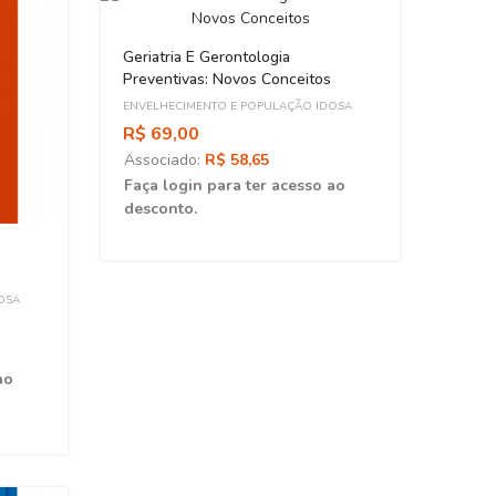
Geriatria E Gerontologia
Preventivas: Novos Conceitos
ENVELHECIMENTO E POPULAÇÃO IDOSA
R$ 69,00
Associado:
R$ 58,65
Faça login para ter acesso ao
desconto.
A Psi
Educa
OSA
ENVEL
R$ 4
Asso
ao
Faça 
desc