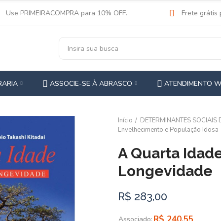
Use PRIMEIRACOMPRA para 10% OFF.
Frete grátis
RARIA
ASSOCIE-SE À ABRASCO
ATENDIMENTO 
Início
DETERMINANTES SOCIAIS
Envelhecimento e População Idosa
A Quarta Idade
Longevidade
R$ 283,00
R$ 240,55
Associado: