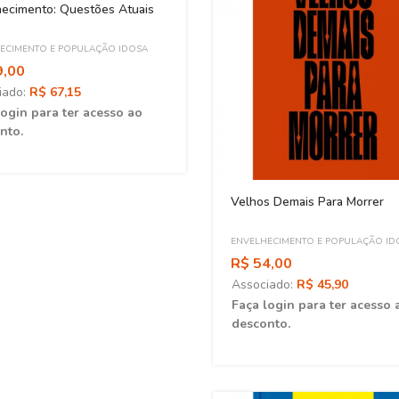
hecimento: Questões Atuais
ECIMENTO E POPULAÇÃO IDOSA
9,00
iado:
R$ 67,15
login para ter acesso ao
nto.
Velhos Demais Para Morrer
ENVELHECIMENTO E POPULAÇÃO ID
R$ 54,00
Associado:
R$ 45,90
Faça login para ter acesso 
desconto.