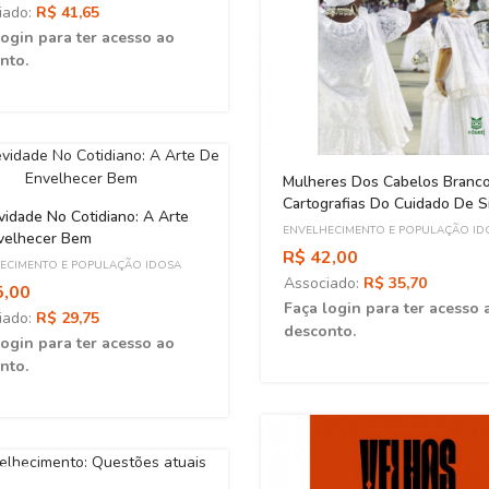
iado:
R$ 41,65
login para ter acesso ao
nto.
Mulheres Dos Cabelos Branco
Cartografias Do Cuidado De S
idade No Cotidiano: A Arte
Mundo Do Samba
ENVELHECIMENTO E POPULAÇÃO ID
velhecer Bem
R$ 42,00
ECIMENTO E POPULAÇÃO IDOSA
Associado:
R$ 35,70
5,00
Faça login para ter acesso 
iado:
R$ 29,75
desconto.
login para ter acesso ao
nto.
ADO