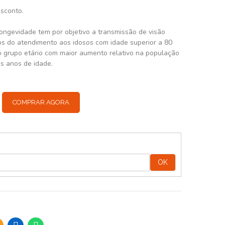
esconto.
ongevidade tem por objetivo a transmissão de visão
os do atendimento aos idosos com idade superior a 80
 grupo etário com maior aumento relativo na população
is anos de idade.
COMPRAR AGORA
:
OK