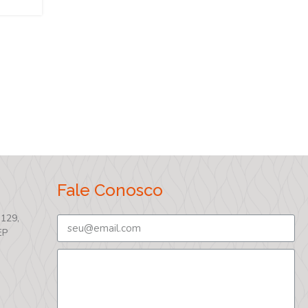
Fale Conosco
 129,
EP