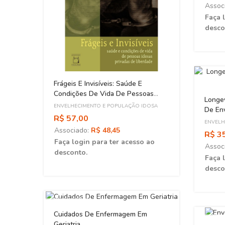
Assoc
Faça 
desco
elo
Frágeis E Invisíveis: Saúde E
Condições De Vida De Pessoas
Longev
Idosas Privadas De Liberdade
OSA
ENVELHECIMENTO E POPULAÇÃO IDOSA
De En
R$ 57,00
ENVELH
Associado:
R$ 48,45
R$ 3
ao
Faça login para ter acesso ao
Assoc
desconto.
Faça 
desco
ESGOTADO
Cuidados De Enfermagem Em
ESGOT
Geriatria