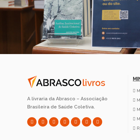
MI
M
A livraria da Abrasco – Associação
M
Brasileira de Saúde Coletiva.
M
M
R