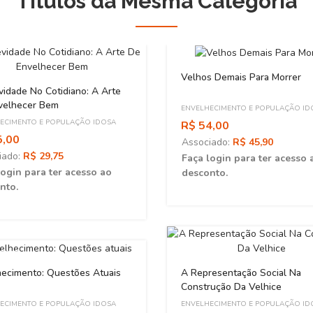
Títulos da Mesma Categoria
Velhos Demais Para Morrer
idade No Cotidiano: A Arte
velhecer Bem
ENVELHECIMENTO E POPULAÇÃO ID
ECIMENTO E POPULAÇÃO IDOSA
R$ 54,00
5,00
Associado:
R$ 45,90
iado:
R$ 29,75
Faça login para ter acesso 
login para ter acesso ao
desconto.
nto.
ADO
hecimento: Questões Atuais
A Representação Social Na
Construção Da Velhice
ECIMENTO E POPULAÇÃO IDOSA
ENVELHECIMENTO E POPULAÇÃO ID