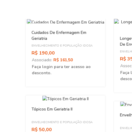
ESGOTADO
Cuidados De Enfermagem Em
Longev
Geriatria
De En
ENVELHECIMENTO E POPULAÇÃO IDOSA
ENVELH
R$ 190,00
R$ 3
Associado:
R$ 161,50
Assoc
Faça login para ter acesso ao
Faça 
desconto.
desco
elo
Tópicos Em Geriatria II
ESGOT
Envel
OSA
ENVELHECIMENTO E POPULAÇÃO IDOSA
ENVELH
R$ 50,00