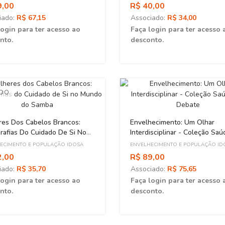
9,00
R$ 40,00
iado:
R$ 67,15
Associado:
R$ 34,00
login para ter acesso ao
Faça login para ter acesso 
nto.
desconto.
ADO
res Dos Cabelos Brancos:
Envelhecimento: Um Olhar
rafias Do Cuidado De Si No
Interdisciplinar - Coleção Sa
 Do Samba
Debate
ECIMENTO E POPULAÇÃO IDOSA
ENVELHECIMENTO E POPULAÇÃO ID
2,00
R$ 89,00
iado:
R$ 35,70
Associado:
R$ 75,65
login para ter acesso ao
Faça login para ter acesso 
nto.
desconto.