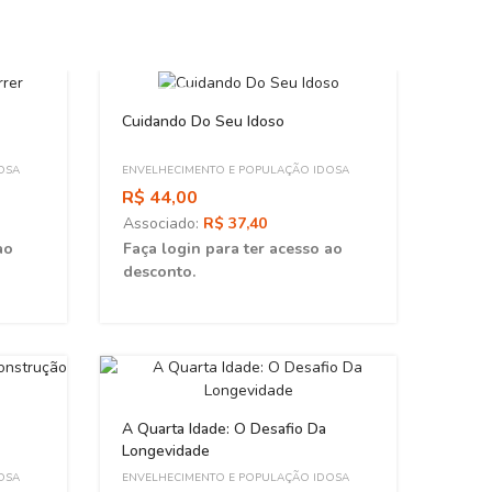
ESGOTADO
ESGOT
Cuidando Do Seu Idoso
OSA
ENVELHECIMENTO E POPULAÇÃO IDOSA
R$ 44,00
Associado:
R$ 37,40
ao
Faça login para ter acesso ao
desconto.
Envel
No Te
A Quarta Idade: O Desafio Da
ENVEL
Longevidade
R$ 8
OSA
ENVELHECIMENTO E POPULAÇÃO IDOSA