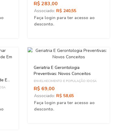
Asso
R$ 283,00
Faça 
Associado:
R$ 240,55
desc
ao
Faça login para ter acesso ao
desconto.
Geriatria E Gerontologia
Preventivas: Novos Conceitos
úde Em
ENVELHECIMENTO E POPULAÇÃO IDOSA
OSA
R$ 69,00
Associado:
R$ 58,65
Faça login para ter acesso ao
ao
desconto.
A Psi
Educa