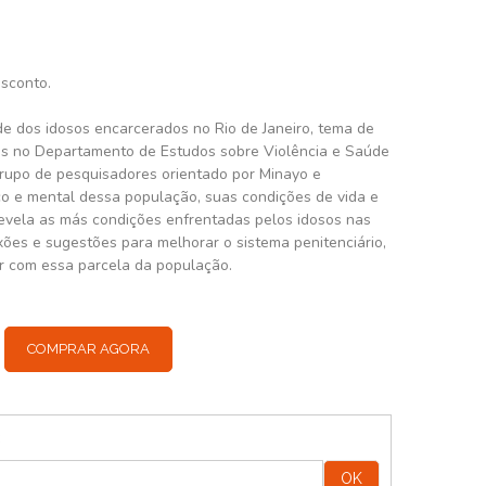
esconto.
de dos idosos encarcerados no Rio de Janeiro, tema de
as no Departamento de Estudos sobre Violência e Saúde
 grupo de pesquisadores orientado por Minayo e
ico e mental dessa população, suas condições de vida e
revela as más condições enfrentadas pelos idosos nas
xões e sugestões para melhorar o sistema penitenciário,
r com essa parcela da população.
COMPRAR AGORA
:
OK