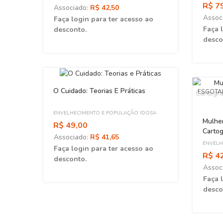
R$ 7
Associado:
R$ 42,50
ao
Assoc
Faça login para ter acesso ao
Faça 
desconto.
desco
O Cuidado: Teorias E Práticas
ESGOT
ENVELHECIMENTO E POPULAÇÃO IDOSA
Mulhe
R$ 49,00
Cartog
Associado:
R$ 41,65
Mundo
ENVELH
Faça login para ter acesso ao
R$ 4
desconto.
Assoc
Faça 
desco