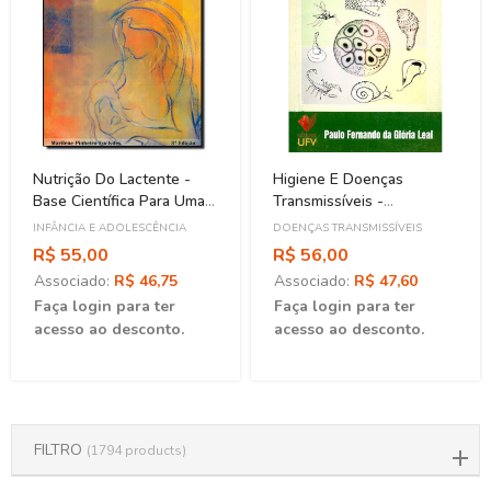
Nutrição Do Lactente -
Higiene E Doenças
Base Científica Para Uma
Transmissíveis -
Alimentação Saudável
Fundamentos
INFÂNCIA E ADOLESCÊNCIA
DOENÇAS TRANSMISSÍVEIS
R$ 55,00
R$ 56,00
Associado:
R$ 46,75
Associado:
R$ 47,60
Faça login para ter
Faça login para ter
acesso ao desconto.
acesso ao desconto.
FILTRO
(1794 products)