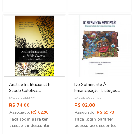
Analise Institucional E
Do Sofrimento À
Saúde Coletiva:
Emancipação: Diálogos
Experiências Em Dialogo
Entre A Saúde Coletiva E
SAÚDE COLETIVA
SAÚDE COLETIVA
As Epistemologias Do Sul
R$ 74,00
R$ 82,00
Associado:
R$ 62,90
Associado:
R$ 69,70
Faça login para ter
Faça login para ter
acesso ao desconto.
acesso ao desconto.