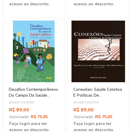
acesso ao desconto.
acesso ao desconto.
Desafios Contemporâneos
Conexões: Saúde Coletiva
Do Campo Da Saúde
E Políticas De
Coletiva: Contribuições Da
Subjetividade
SAÚDE COLETIVA
SAÚDE COLETIVA
Pós-Graduação
R$ 89,00
R$ 89,00
Associado:
R$ 75,65
Associado:
R$ 75,65
Faça login para ter
Faça login para ter
acesso ao desconto.
acesso ao desconto.