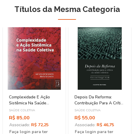
Títulos da Mesma Categoria
Complexidade E Ação
Depois Da Reforma:
Sistêmica Na Saúde
Contribuição Para A Crítica
Coletiva
Da Saúde Coletiva
SAÚDE COLETIVA
SAÚDE COLETIVA
R$ 85,00
R$ 55,00
Associado:
R$ 72,25
Associado:
R$ 46,75
Faça login para ter
Faça login para ter