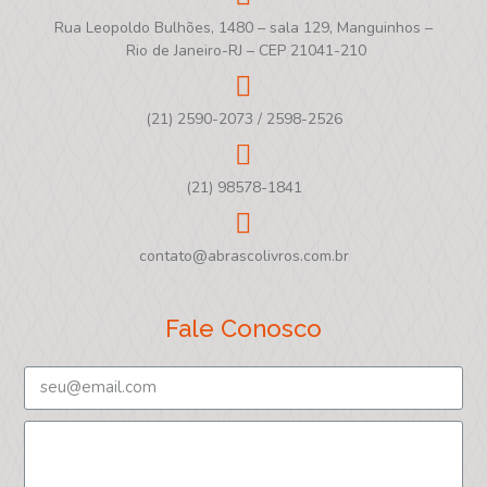
Rua Leopoldo Bulhões, 1480 – sala 129, Manguinhos –
Rio de Janeiro-RJ – CEP 21041-210
(21) 2590-2073 / 2598-2526
(21) 98578-1841
contato@abrascolivros.com.br
Fale Conosco