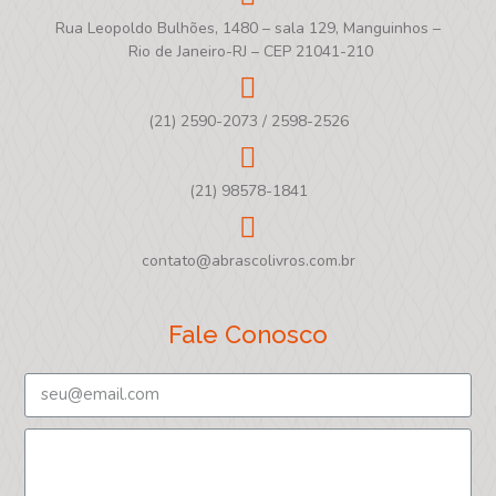
Rua Leopoldo Bulhões, 1480 – sala 129, Manguinhos –
Rio de Janeiro-RJ – CEP 21041-210
(21) 2590-2073 / 2598-2526
(21) 98578-1841
contato@abrascolivros.com.br
Fale Conosco