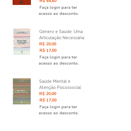
Abordagem Gráfica e
R$ 64,60
R$ 
Contrafatual
Faça login para ter
Faç
acesso ao desconto.
ace
Gênero e Saúde: Uma
Epi
Articulação Necessária
Des
R$ 20,00
R$ 
e
Déc
R$ 17,00
Nas
R$ 
Faça login para ter
Faç
acesso ao desconto.
ace
Saúde Mental e
Epi
e
Atenção Psicossocial
Ciê
R$ 20,00
R$ 
Int
R$ 17,00
R$ 
Faça login para ter
Faç
acesso ao desconto.
ace