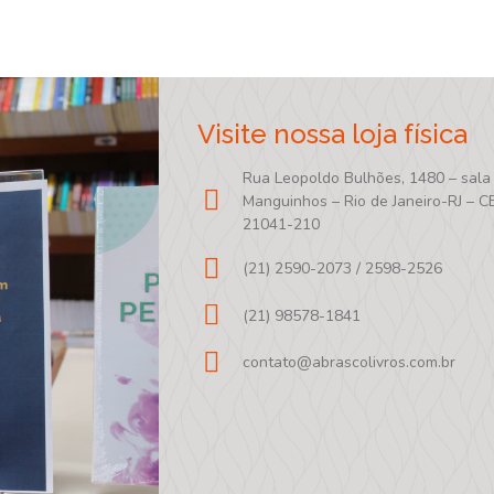
Visite nossa loja física
Rua Leopoldo Bulhões, 1480 – sala
Manguinhos – Rio de Janeiro-RJ – C
21041-210
(21) 2590-2073 / 2598-2526
(21) 98578-1841
contato@abrascolivros.com.br