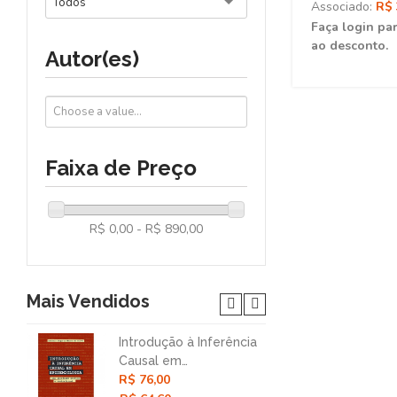
Todos
Associado:
R$ 
Faça login par
ao desconto.
Autor(es)
Faixa de Preço
R$ 0,00 - R$ 890,00
Mais Vendidos
Introdução à Inferência
Nar
Causal em
Col
R$ 76,00
R$ 
Epidemiologia: Uma
Mét