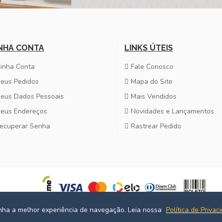
NHA CONTA
LINKS ÚTEIS
inha Conta
Fale Conosco
eus Pedidos
Mapa do Site
eus Dados Pessoais
Mais Vendidos
eus Endereços
Novidades e Lançamentos
ecuperar Senha
Rastrear Pedido
enha a melhor experiência de navegação. Leia nossa
Política de Privac