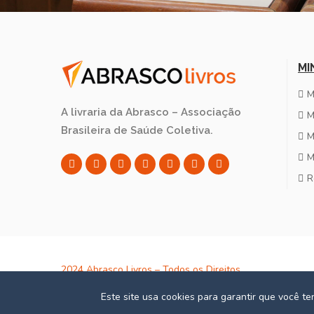
MI
M
A livraria da Abrasco – Associação
M
Brasileira de Saúde Coletiva.
M
M
R
2024 Abrasco Livros – Todos os Direitos
Reservados – CNPJ: 02.152.820/0001-24
Este site usa cookies para garantir que você t