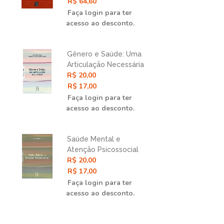
Abordagem Gráfica e
R$ 64,60
R$ 
Contrafatual
Faça login para ter
Faç
acesso ao desconto.
ace
Gênero e Saúde: Uma
Epi
Articulação Necessária
Des
R$ 20,00
R$ 
e
Déc
R$ 17,00
Nas
R$ 
Faça login para ter
Faç
acesso ao desconto.
ace
Saúde Mental e
Epi
e
Atenção Psicossocial
Ciê
R$ 20,00
R$ 
Int
R$ 17,00
R$ 
Faça login para ter
Faç
acesso ao desconto.
ace