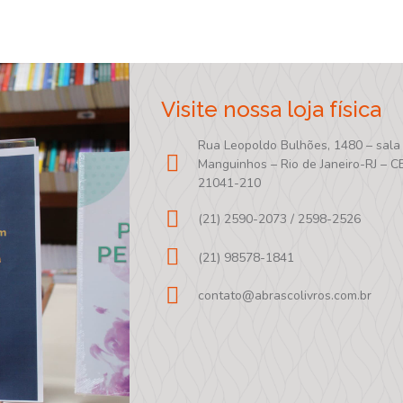
Visite nossa loja física
Rua Leopoldo Bulhões, 1480 – sala
Manguinhos – Rio de Janeiro-RJ – C
21041-210
(21) 2590-2073 / 2598-2526
(21) 98578-1841
contato@abrascolivros.com.br