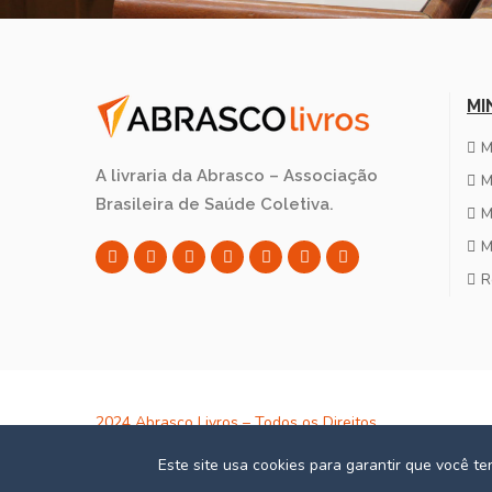
MI
M
A livraria da Abrasco – Associação
M
Brasileira de Saúde Coletiva.
M
M
R
2024 Abrasco Livros – Todos os Direitos
Reservados – CNPJ: 02.152.820/0001-24
Este site usa cookies para garantir que você t