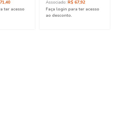
71,40
Associado:
R$ 67,92
a ter acesso
Faça login para ter acesso
ao desconto.
rativas em Saúde
Introdução à Inferência
etiva: Memória,
Causal em
20,00
R$ 76,00
odo e Discurso
Epidemiologia: Uma