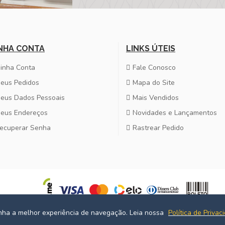
NHA CONTA
LINKS ÚTEIS
inha Conta
Fale Conosco
eus Pedidos
Mapa do Site
eus Dados Pessoais
Mais Vendidos
eus Endereços
Novidades e Lançamentos
ecuperar Senha
Rastrear Pedido
enha a melhor experiência de navegação. Leia nossa
Política de Privac