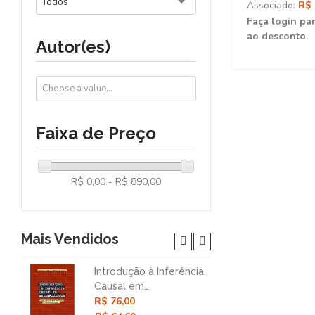
Todos
Associado:
R$ 
Faça login par
ao desconto.
Autor(es)
Faixa de Preço
R$ 0,00 - R$ 890,00
Mais Vendidos
Introdução à Inferência
Nar
Causal em
Col
R$ 76,00
R$ 
Epidemiologia: Uma
Mét