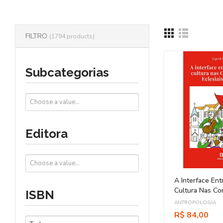
FILTRO
(1794 products)
Subcategorias
Editora
A Interface Entr
Cultura Nas C
ISBN
Eclesiais De Ba
ANTROPOLOGIA
R$ 84,00