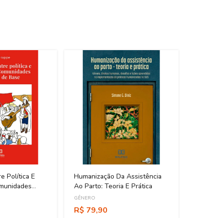
e Política E
Humanização Da Assistência
omunidades
Ao Parto: Teoria E Prática
se
GÊNERO
R$ 79,90