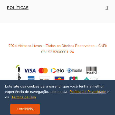
POLÍTICAS
2024 Abrasco Livros – Todos os Direitos Reservados – CNPJ:
02.152.820/0001-24
Este site usa cookies para garantir que você tenha a melhor
experiência de navegação. Leia nossa
Política de Privacidade
e
Desenvolvido por
Estúdio Massa
os
Termos de Uso
.
Entendido!