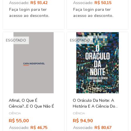
Associado:
R$ 93,42
Associado:
R$ 50,15
Faça login para ter
Faça login para ter
acesso ao desconto.
acesso ao desconto.
ESGOTADO
ESGOTADO
Afinal, O Que É
O Oráculo Da Noite: A
Ciência?...E O Que Não É
História E A Ciência Do
Sonho
CIÊNCIA
CIÊNCIA
R$ 55,00
R$ 94,90
Associado:
R$ 46,75
Associado:
R$ 80,67