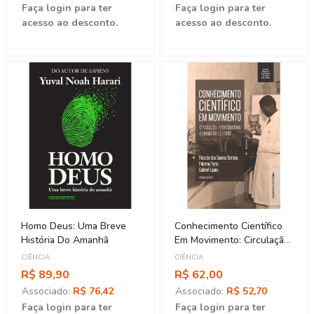
Faça login para ter
Faça login para ter
acesso ao desconto.
acesso ao desconto.
Homo Deus: Uma Breve
Conhecimento Científico
História Do Amanhã
Em Movimento: Circulação,
Intercâmbios E Zonas De
CIÊNCIA
CIÊNCIA
Contato
R$ 89,90
R$ 62,00
Associado:
R$ 76,42
Associado:
R$ 52,70
Faça login para ter
Faça login para ter