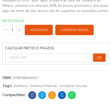
fundada no risco”; pois, após a Índia e ao lado da Turquia e do
México, estamos na casa dos 40% de presos provisórios, dos quais
algo em torno de dois terços são de suspeitos ou acusados pretos.
EM ESTOQUE
ADICIONAR
COMPRAR AGORA
CALCULAR FRETES E PRAZOS:
OK
9786586464627
ISBN:
Violência
Sistema Prisional
Condições Sociais
Tags: