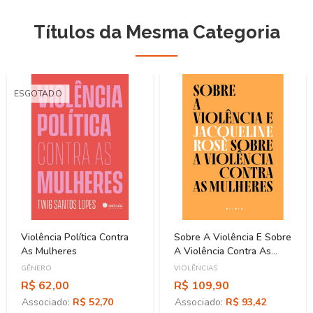
Títulos da Mesma Categoria
ESGOTADO
Violência Política Contra
Sobre A Violência E Sobre
As Mulheres
A Violência Contra As
Mulheres
GÊNERO
VIOLÊNCIAS
R$ 62,00
R$ 109,90
Associado:
R$ 52,70
Associado:
R$ 93,42