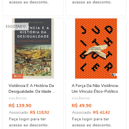
acesso ao desconto.
acesso ao desconto.
ESGOTADO
Violência E A História Da
A Força Da Não Violência:
Desigualdade: Da Idade Da
Um Vínculo Ético-Político
Pedra Ao Século XXI
VIOLÊNCIAS
VIOLÊNCIAS
R$ 139,90
R$ 49,90
Associado:
R$ 118,92
Associado:
R$ 42,42
Faça login para ter
Faça login para ter
acesso ao desconto.
acesso ao desconto.