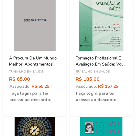
À Procura De Um Mundo
Formação Profissional E
Melhor: Apontamentos
Avaliação Em Saúde: Vol 2
Sobre O Cinismo Em
- Avaliação De
TRABALHO EM SAÚDE
TRABALHO EM SAÚDE
Saúde
Desempenho Das
R$ 65,00
R$ 185,00
Intervenções Da Saúde
Associado:
R$ 55,25
Associado:
R$ 157,25
Faça login para ter
Faça login para ter
acesso ao desconto.
acesso ao desconto.