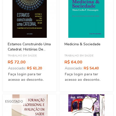
Estamos Construindo Uma
Medicina & Sociedade
Catedral: Histórias De
Compromisso Com A
TRABALHO EM SAÚDE
TRABALHO EM SAÚDE
Construção Do SUS
R$ 72,00
R$ 64,00
Associado:
R$ 61,20
Associado:
R$ 54,40
Faça login para ter
Faça login para ter
acesso ao desconto.
acesso ao desconto.
ESGOTADO