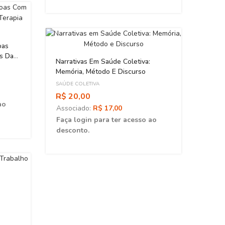
ESGOT
oas
es Da
Narrativas Em Saúde Coletiva:
Memória, Método E Discurso
SAÚDE COLETIVA
R$ 20,00
ao
Associado:
R$ 17,00
Faça login para ter acesso ao
desconto.
Do So
E Est
Brasil
SAÚDE
R$ 5
Asso
Faça 
desc