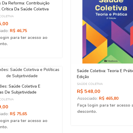
 Da Reforma: Contribuição
 Crítica Da Saúde Coletiva
COLETIVA
5,00
iado:
R$ 46,75
login para ter acesso ao
nto.
Saúde Coletiva: Teoria E Práti
Edição
SAÚDE COLETIVA
es: Saúde Coletiva E
R$ 548,00
cas De Subjetividade
Associado:
R$ 465,80
COLETIVA
Faça login para ter acesso 
9,00
desconto.
iado:
R$ 75,65
login para ter acesso ao
nto.