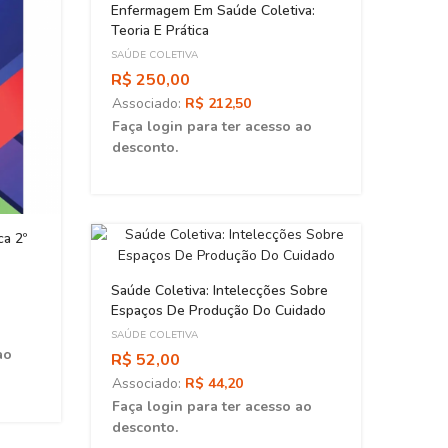
Enfermagem Em Saúde Coletiva:
Teoria E Prática
SAÚDE COLETIVA
R$ 250,00
Associado:
R$ 212,50
Faça login para ter acesso ao
desconto.
ca 2º
SUS: 
SAÚDE
Saúde Coletiva: Intelecções Sobre
R$ 6
Espaços De Produção Do Cuidado
Asso
SAÚDE COLETIVA
ao
Faça 
R$ 52,00
desc
Associado:
R$ 44,20
Faça login para ter acesso ao
desconto.