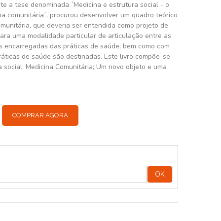
te a tese denominada ´Medicina e estrutura social - o
a comunitária´, procurou desenvolver um quadro teórico
omunitária, que deveria ser entendida como projeto de
para uma modalidade particular de articulação entre as
ões encarregadas das práticas de saúde, bem como com
ráticas de saúde são destinadas. Este livro compõe-se
a social; Medicina Comunitária; Um novo objeto e uma
COMPRAR AGORA
:
OK