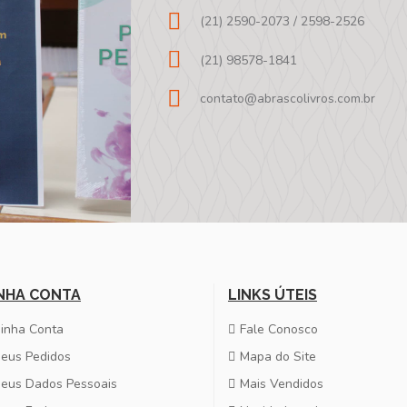
(21) 2590-2073 / 2598-2526
(21) 98578-1841
contato@abrascolivros.com.br
NHA CONTA
LINKS ÚTEIS
inha Conta
Fale Conosco
eus Pedidos
Mapa do Site
eus Dados Pessoais
Mais Vendidos