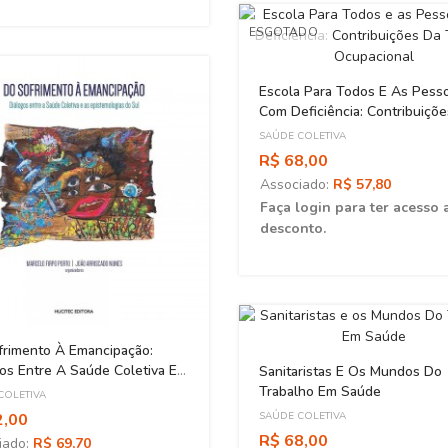
ESGOTADO
Escola Para Todos E As Pess
Com Deficiência: Contribuiçõ
Terapia Ocupacional
SAÚDE COLETIVA
R$ 68,00
Associado:
R$ 57,80
Faça login para ter acesso 
desconto.
frimento À Emancipação:
os Entre A Saúde Coletiva E
Sanitaristas E Os Mundos Do
stemologias Do Sul
Trabalho Em Saúde
COLETIVA
2,00
SAÚDE COLETIVA
R$ 68,00
iado:
R$ 69,70