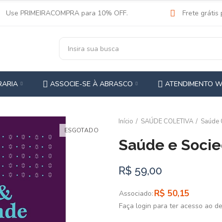
Use PRIMEIRACOMPRA para 10% OFF.
Frete grátis
RARIA
ASSOCIE-SE À ABRASCO
ATENDIMENTO 
Início
SAÚDE COLETIVA
Saúde 
ESGOTADO
Saúde e Soci
R$ 59,00
R$ 50,15
Associado:
Faça login para ter acesso ao d