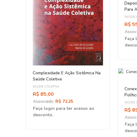
Depois
Para A
SAÚDE 
R$ 5
Assoc
Faça 
desco
oença
Complexidade E Ação Sistêmica Na
Saúde Coletiva
SAÚDE COLETIVA
Conexõ
R$ 85,00
Políti
Associado:
R$ 72,25
SAÚDE 
ao
Faça login para ter acesso ao
R$ 8
desconto.
Assoc
Faça 
desco