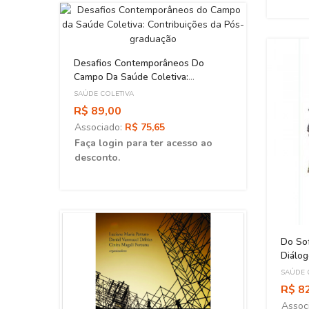
Desafios Contemporâneos Do
Campo Da Saúde Coletiva:
Contribuições Da Pós-Graduação
SAÚDE COLETIVA
R$ 89,00
Associado:
R$ 75,65
Faça login para ter acesso ao
desconto.
ica Da
ticas
Do So
Diálog
As Epi
SAÚDE 
ao
R$ 8
Assoc