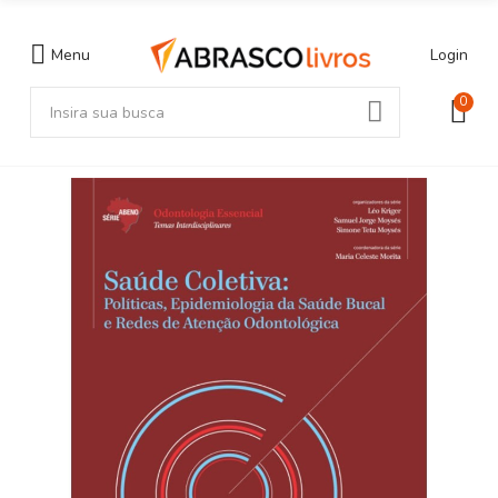
Menu
Login
0