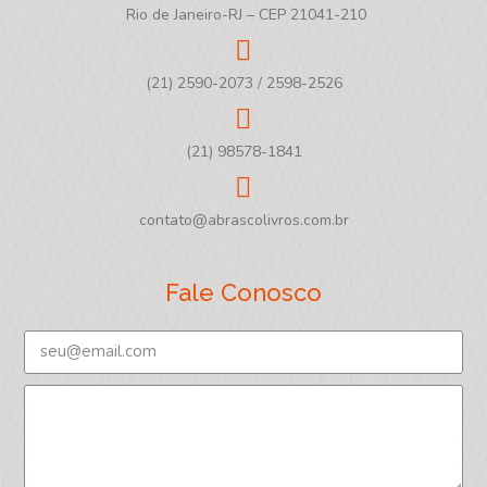
Rio de Janeiro-RJ – CEP 21041-210
(21) 2590-2073 / 2598-2526
(21) 98578-1841
contato@abrascolivros.com.br
Fale Conosco