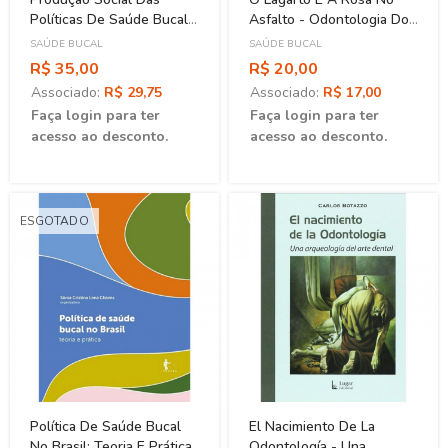
Políticas De Saúde Bucal
Asfalto - Odontologia Dos
No Brasil
Desejos E Das Vaidades
SAÚDE BUCAL
SAÚDE BUCAL
R$ 35,00
R$ 20,00
Associado:
R$ 29,75
Associado:
R$ 17,00
Faça login para ter
Faça login para ter
acesso ao desconto.
acesso ao desconto.
ESGOTADO
Política De Saúde Bucal
El Nacimiento De La
No Brasil: Teoria E Prática
Odontología - Una