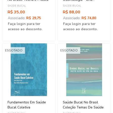
Arqueología Del Arte
SAÚDE BUCAL
SAÚDE BUCAL
Dental
R$ 35,00
R$ 88,00
Associado:
R$ 29,75
Associado:
R$ 74,80
Faça login para ter
Faça login para ter
acesso ao desconto.
acesso ao desconto.
ESGOTADO
ESGOTADO
Fundamentos Em Saúde
Saúde Bucal No Brasil
Bucal Coletiva
Coleção Temas De Saúde