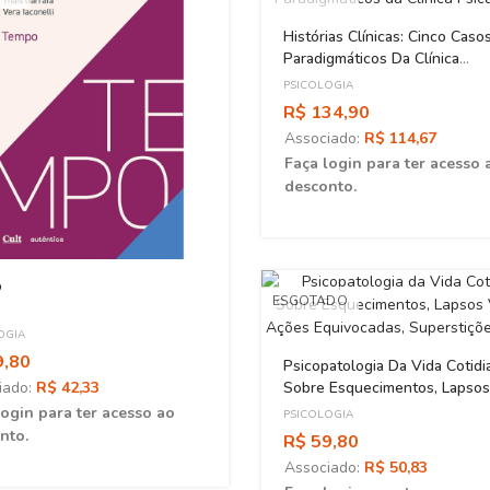
Histórias Clínicas: Cinco Caso
Paradigmáticos Da Clínica
Psicanalítica
PSICOLOGIA
R$ 134,90
Associado:
R$ 114,67
Faça login para ter acesso 
desconto.
o
ESGOTADO
OGIA
9,80
Psicopatologia Da Vida Cotidi
iado:
R$ 42,33
Sobre Esquecimentos, Lapsos
Verbais, Ações Equivocadas,
login para ter acesso ao
PSICOLOGIA
Superstições E Erros
nto.
R$ 59,80
Associado:
R$ 50,83