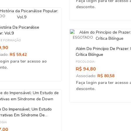
Faça login para ter acesso 
desconto.
ADO
stória Da Psicanálise
r: Vol.9
ESGOTADO
 E FORMAÇÃO
9,90
Além Do Princípio De Prazer: 
iado:
R$ 59,42
Crítica Bilíngue
login para ter acesso ao
PSICOLOGIA
nto.
R$ 94,80
Associado:
R$ 80,58
Faça login para ter acesso 
desconto.
e Do Impensável: Um Estudo
rrativas Em Síndrome De
OGIA
7,00