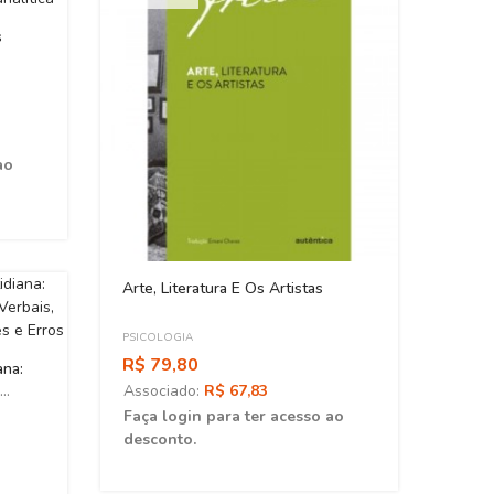
s
ao
Arte, Literatura E Os Artistas
O Dem
Anato
PSICOLOGIA
PSICO
R$ 79,80
R$ 9
ana:
Associado:
R$ 67,83
Asso
Faça login para ter acesso ao
Faça 
desconto.
desc