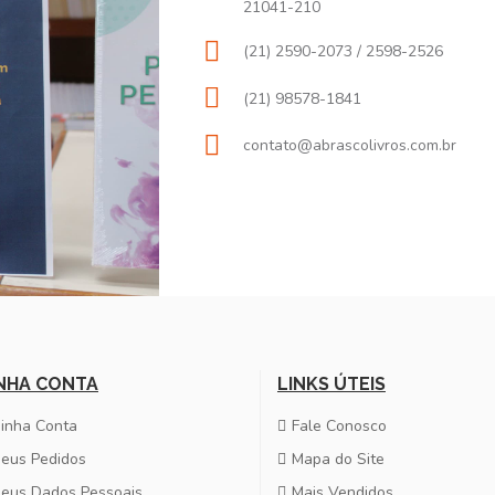
21041-210
(21) 2590-2073 / 2598-2526
(21) 98578-1841
contato@abrascolivros.com.br
NHA CONTA
LINKS ÚTEIS
inha Conta
Fale Conosco
eus Pedidos
Mapa do Site
eus Dados Pessoais
Mais Vendidos