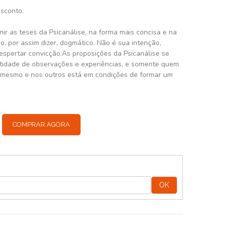
esconto.
nir as teses da Psicanálise, na forma mais concisa e na
, por assim dizer, dogmático. Não é sua intenção,
despertar convicção.As proposições da Psicanálise se
tidade de observações e experiências, e somente quem
 mesmo e nos outros está em condições de formar um
COMPRAR AGORA
:
OK