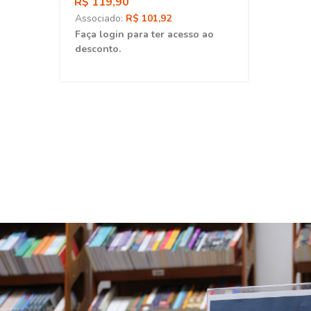
R$ 119,90
Associado:
R$ 101,92
ao
Faça login para ter acesso ao
desconto.