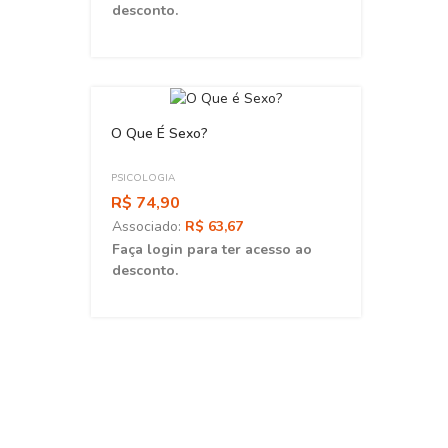
desconto.
desc
ESGOT
O Que É Sexo?
PSICOLOGIA
R$ 74,90
Associado:
R$ 63,67
Faça login para ter acesso ao
desconto.
Mal E
Uma P
Muro
PSICO