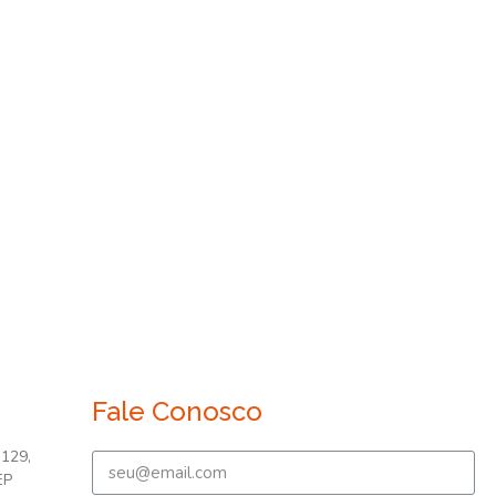
R$ 9
Asso
Faça 
desc
Fale Conosco
 129,
EP