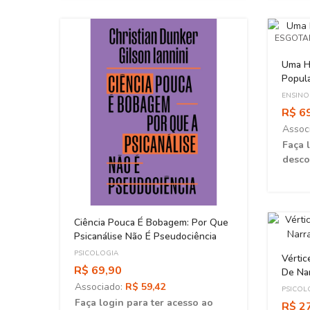
ESGOT
Uma Hi
Popula
ENSINO
R$ 6
Assoc
Faça 
desco
ma
Ciência Pouca É Bobagem: Por Que
Psicanálise Não É Pseudociência
PSICOLOGIA
Vértic
R$ 69,90
De Na
Down
Associado:
R$ 59,42
PSICOL
ao
Faça login para ter acesso ao
R$ 2