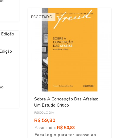
ao
ESGOTADO
Edição
ao
Sobre A Concepção Das Afasias:
Corp
Um Estudo Crítico
PSICOLOGIA
PSICO
R$ 59,80
R$ 4
Associado:
R$ 50,83
Asso
Faça login para ter acesso ao
Faça 