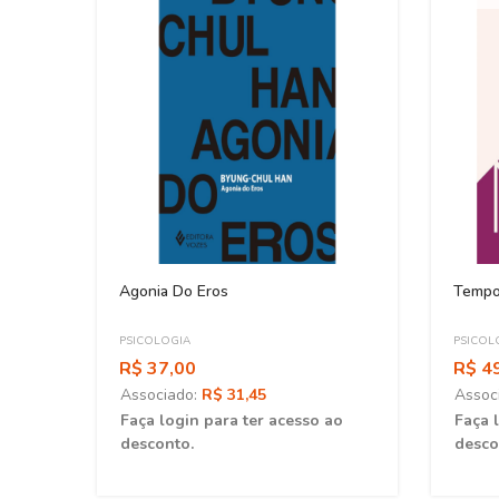
Agonia Do Eros
Temp
PSICOLOGIA
PSICOL
R$ 37,00
R$ 4
Associado:
R$ 31,45
Assoc
ao
Faça login para ter acesso ao
Faça 
desconto.
desco