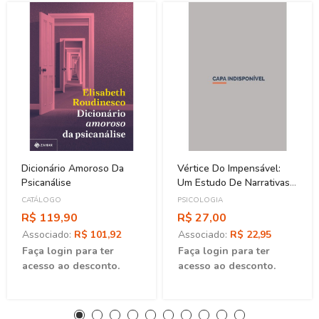
Dicionário Amoroso Da
Vértice Do Impensável:
Psicanálise
Um Estudo De Narrativas
Em Síndrome De Down
CATÁLOGO
PSICOLOGIA
R$ 119,90
R$ 27,00
Associado:
R$ 101,92
Associado:
R$ 22,95
Faça login para ter
Faça login para ter
acesso ao desconto.
acesso ao desconto.