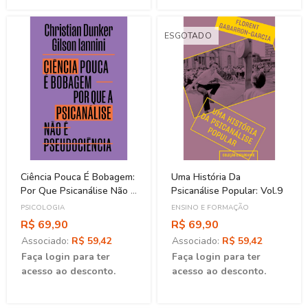
ESGOTADO
Ciência Pouca É Bobagem:
Uma História Da
Por Que Psicanálise Não É
Psicanálise Popular: Vol.9
Pseudociência
PSICOLOGIA
ENSINO E FORMAÇÃO
R$ 69,90
R$ 69,90
Associado:
R$ 59,42
Associado:
R$ 59,42
Faça login para ter
Faça login para ter
acesso ao desconto.
acesso ao desconto.