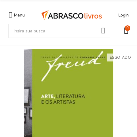
Menu
Login
0
ESGOTADO