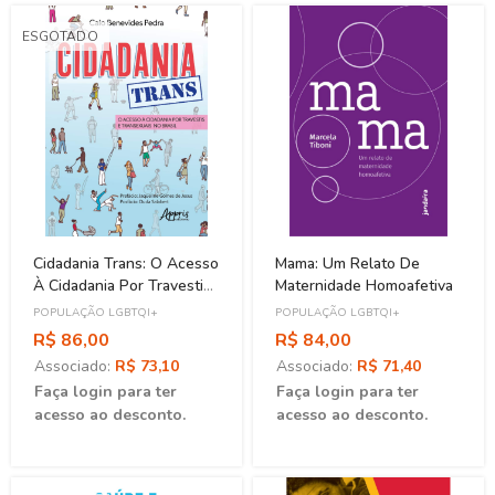
ESGOTADO
Cidadania Trans: O Acesso
Mama: Um Relato De
À Cidadania Por Travestis
Maternidade Homoafetiva
E Transexuais No Brasil
POPULAÇÃO LGBTQI+
POPULAÇÃO LGBTQI+
R$ 86,00
R$ 84,00
Associado:
R$ 73,10
Associado:
R$ 71,40
Faça login para ter
Faça login para ter
acesso ao desconto.
acesso ao desconto.