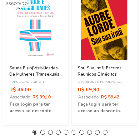
ESGOTADO
Saúde E (In)Visibilidades
Sou Sua Irmã: Escritos
De Mulheres Transexuais
Reunidos E Inéditos
E Travestis
POPULAÇÃO LGBTQI+
NEGRITUDE E POPULAÇÃO
NEGRA
R$ 46,00
R$ 69,90
Associado:
R$ 39,10
Associado:
R$ 59,42
Faça login para ter
Faça login para ter
acesso ao desconto.
acesso ao desconto.