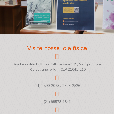
Visite nossa loja física
Rua Leopoldo Bulhões, 1480 – sala 129, Manguinhos –
Rio de Janeiro-RJ – CEP 21041-210
(21) 2590-2073 / 2598-2526
(21) 98578-1841