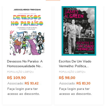
Devassos No Paraíso: A
Escritos De Um Viado
Homossexualidade No
Vermelho: Política,
Brasil, Da Colônia À
Sexualidade E
POPULAÇÃO LGBTQI+
POPULAÇÃO LGBTQI+
Atualidade
Solidariedade
R$ 109,90
R$ 98,00
Associado:
R$ 93,42
Associado:
R$ 83,30
Faça login para ter
Faça login para ter
acesso ao desconto.
acesso ao desconto.