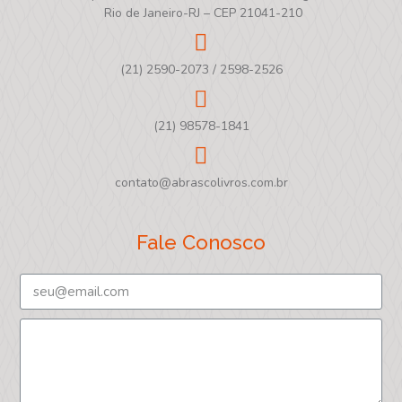
Rio de Janeiro-RJ – CEP 21041-210
(21) 2590-2073 / 2598-2526
(21) 98578-1841
contato@abrascolivros.com.br
Fale Conosco