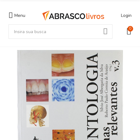
Menu
Login
0