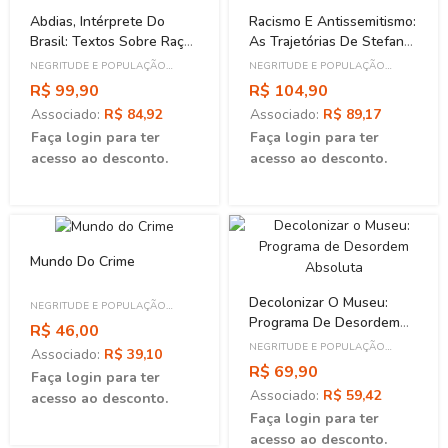
Abdias, Intérprete Do
Racismo E Antissemitismo:
Brasil: Textos Sobre Raça
As Trajetórias De Stefan
E Cultura Brasileira De
Zweig, André Rebouças E
NEGRITUDE E POPULAÇÃO
NEGRITUDE E POPULAÇÃO
1940 A 1990
Joseph May
NEGRA
NEGRA
R$ 99,90
R$ 104,90
Associado:
R$ 84,92
Associado:
R$ 89,17
Faça login para ter
Faça login para ter
acesso ao desconto.
acesso ao desconto.
Mundo Do Crime
Decolonizar O Museu:
NEGRITUDE E POPULAÇÃO
Programa De Desordem
NEGRA
R$ 46,00
Absoluta
NEGRITUDE E POPULAÇÃO
Associado:
R$ 39,10
NEGRA
R$ 69,90
Faça login para ter
Associado:
R$ 59,42
acesso ao desconto.
Faça login para ter
acesso ao desconto.