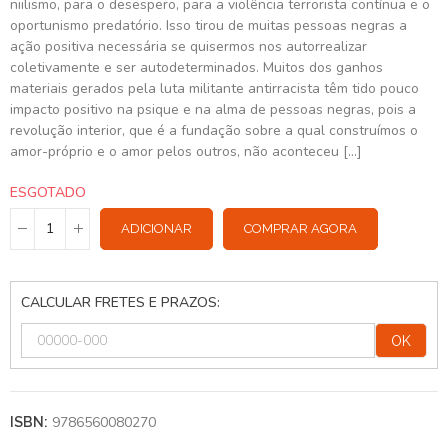
niilismo, para o desespero, para a violência terrorista contínua e o
oportunismo predatório. Isso tirou de muitas pessoas negras a
ação positiva necessária se quisermos nos autorrealizar
coletivamente e ser autodeterminados. Muitos dos ganhos
materiais gerados pela luta militante antirracista têm tido pouco
impacto positivo na psique e na alma de pessoas negras, pois a
revolução interior, que é a fundação sobre a qual construímos o
amor-próprio e o amor pelos outros, não aconteceu [...]
ESGOTADO
ADICIONAR
COMPRAR AGORA
CALCULAR FRETES E PRAZOS:
OK
9786560080270
ISBN: