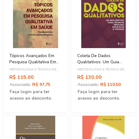
Tópicos Avançados Em
Coleta De Dados
Pesquisa Qualitativa Em
Qualitativos: Um Guia
Saúde
Prático Para Técnicas
METODOLOGIA E TÉCNICA DE
METODOLOGIA E TÉCNICA DE
Textuais, Midiáticas E
PESQUISA
PESQUISA
R$ 115,00
R$ 130,00
Virtuais
Associado:
R$ 97,75
Associado:
R$ 110,50
Faça login para ter
Faça login para ter
acesso ao desconto.
acesso ao desconto.