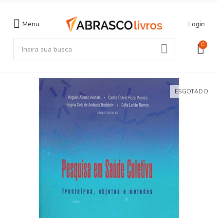
Menu
Login
0
ESGOTADO