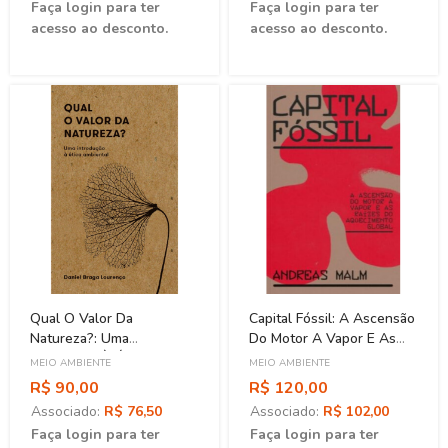
Faça login para ter
Faça login para ter
acesso ao desconto.
acesso ao desconto.
Qual O Valor Da
Capital Fóssil: A Ascensão
Natureza?: Uma
Do Motor A Vapor E As
Introdução À Ética
Raízes Do Aquecimento
MEIO AMBIENTE
MEIO AMBIENTE
Ambiental
Global
R$ 90,00
R$ 120,00
Associado:
R$ 76,50
Associado:
R$ 102,00
Faça login para ter
Faça login para ter