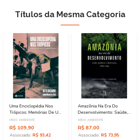
Títulos da Mesma Categoria
Uma Enciclopédia Nos
Amazônia Na Era Do
Trópicos: Memórias De Um
Desenvolvimento: Saúde,
Socioambientalista
Políticas E Destruição
MEIO AMBIENTE
MEIO AMBIENTE
(1930-1966)
R$ 109,90
R$ 87,00
Associado:
R$ 93,42
Associado:
R$ 73,95